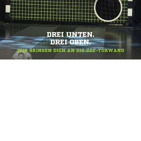
DREI UNTEN.
DREI OBEN.
WIR BRINGEN DICH AN DIE ZDF-TORWAND