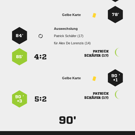
78’
Gelbe Karte
Auswechslung
84’
  
für
   

:


 
85’
90 ’
Gelbe Karte
+1

90 ’
:


 
+3
90'