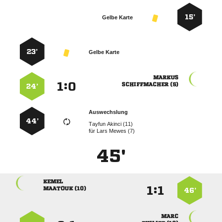
15’
Gelbe Karte
23’
Gelbe Karte

:


 
24’
Auswechslung
44’
  
für
  
45'

:


 
46’
