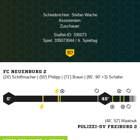
Schiedsrichter:
 
Assistenten:
Zuschauer:
Staffel-ID:
335073
Spiel:
335073044 / 6. Spieltag
FC NEUENBURG 2
(24')

| (50')

| (71')

| (85', 90' +3)

0’
45’
(46', 52')

POLIZEI-SV FREIBURG 2