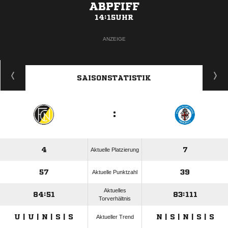
ABPFIFF
14:15UHR
ANZEIGE
SAISONSTATISTIK
:
4
7
Aktuelle Platzierung
57
39
Aktuelle Punktzahl
Aktuelles
84:51
83:111
Torverhältnis
U | U | N | S | S
N | S | N | S | S
Aktueller Trend