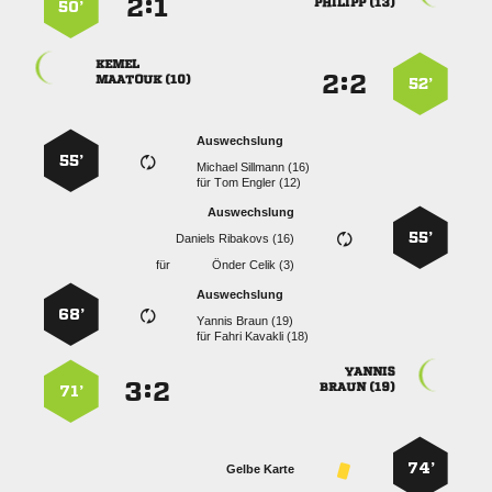
:


 
50’

:


 
52’
Auswechslung
55’
  
für
  
Auswechslung
55’
  
für
  
Auswechslung
68’
  
für
  

:


 
71’
74’
Gelbe Karte