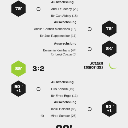
Auswechslung
79’
  
für
  
Auswechslung
79’
  
für
  
Auswechslung
84’
  
für
  

:


 
89’
Auswechslung
90 ’
  
+1
für
  
Auswechslung
90 ’
  
+1
für
  