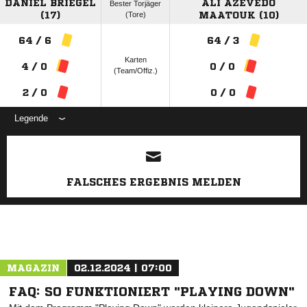
DANIEL BRIEGEL
ALI AZEVEDO
Bester Torjäger
(17)
(Tore)
MAATOUK (10)
64 / 6
64 / 3
Karten
4 / 0
0 / 0
(Team/Offiz.)
2 / 0
0 / 0
Legende
ANZEIGE
FALSCHES ERGEBNIS MELDEN
MAGAZIN
02.12.2024 | 07:00
FAQ: SO FUNKTIONIERT "PLAYING DOWN"