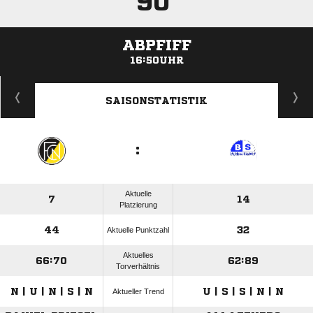
90'
ABPFIFF
16:50UHR
ANZEIGE
SAISONSTATISTIK
:
Aktuelle
7
14
Platzierung
44
32
Aktuelle Punktzahl
Aktuelles
66:70
62:89
Torverhältnis
N | U | N | S | N
U | S | S | N | N
Aktueller Trend