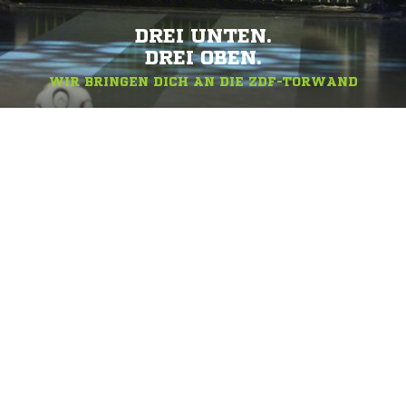
DREI UNTEN.
DREI OBEN.
WIR BRINGEN DICH AN DIE ZDF-TORWAND