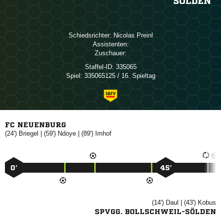
SÖLDEN
Schiedsrichter:
 
Assistenten:
Zuschauer:
Staffel-ID:
335065
Spiel:
335065125 / 16. Spieltag
FC NEUENBURG
(24')

| (59')

| (89')

0’
45’
(14')

| (43')

SPVGG. BOLLSCHWEIL-SÖLDEN