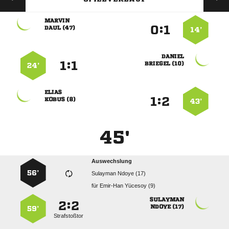

:


 
14’

:


 
24’

:


 
43’
45'
Auswechslung
56’
  
für
  

:


 
59’
Strafstoßtor