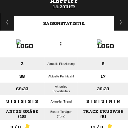
ABPFIFF
14:20UHR
ANZEIGE
SAISONSTATISTIK
:
2
6
Aktuelle Platzierung
38
17
Aktuelle Punktzahl
Aktuelles
69:23
20:33
Torverhältnis
U | S | S | S | S
S | N | U | N | N
Aktueller Trend
ANTON GRÄBE
TRACE URUOWHE
Bester Torjäger
(18)
(Tore)
(5)
3 / 0
19 / 0