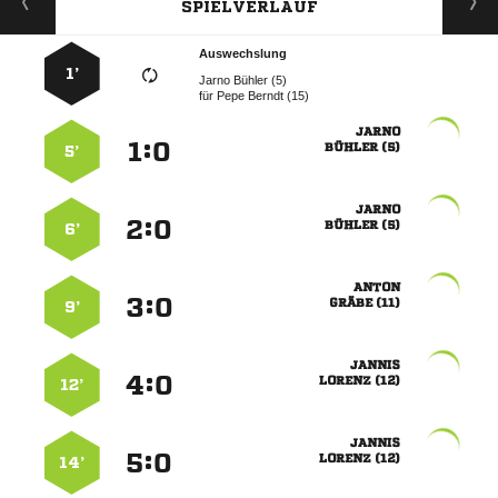
SPIELVERLAUF
Auswechslung
1’
  
für
  

:


 
5’

:


 
6’

:


 
9’

:


 
12’

:


 
14’