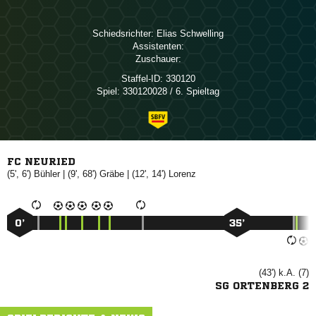
Schiedsrichter:
 
Assistenten:
Zuschauer:
Staffel-ID:
330120
Spiel:
330120028 / 6. Spieltag
FC NEURIED
(5', 6')

| (9', 68')

| (12', 14')

0’
35’
(43') k.A. (7)
SG ORTENBERG 2