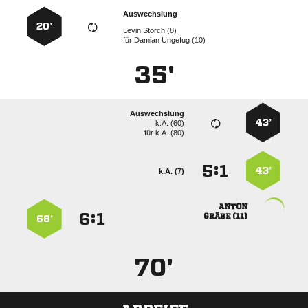
Auswechslung
20’
  
für
  
35'
Auswechslung
43’
k.A. (60)
für
k.A. (80)
:


43’
k.A. (7)

:


 
68’
70'