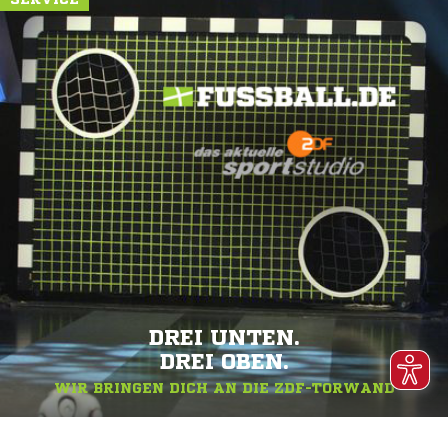
DREI UNTEN.
DREI OBEN.
WIR BRINGEN DICH AN DIE ZDF-TORWAND