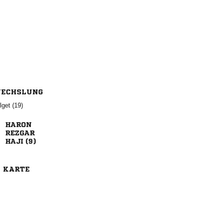
ECHSLUNG
 


 
E KARTE