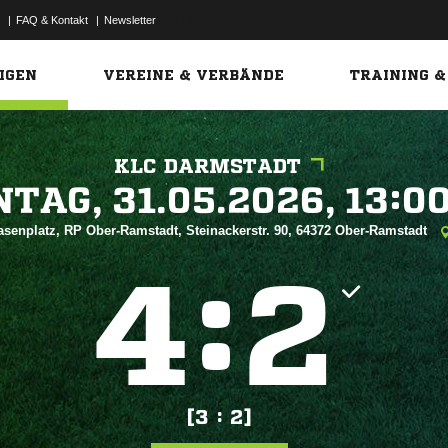
|
FAQ & Kontakt
|
Newsletter
Link
IGEN
VEREINE & VERBÄNDE
TRAINING &
KLC DARMSTADT
 


asenplatz, RP Ober-Ramstadt, Steinackerstr. 90, 64372 Ober-Ramstadt
:


[3 : 2]