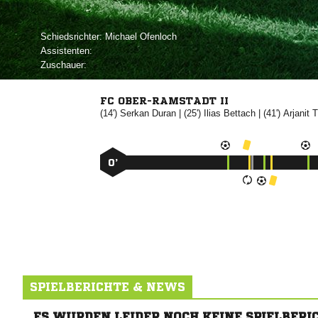
Schiedsrichter:
 
Assistenten:
Zuschauer:
FC OBER-RAMSTADT II
(14')


| (25')


| (41')


0’
SPIELBERICHTE & NEWS
ES WURDEN LEIDER NOCH KEINE SPIELBERI