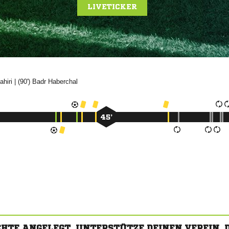
LIVETICKER

| (90')


45’
CHTE ANGELEGT. UNTERSTÜTZE DEINEN VEREIN,