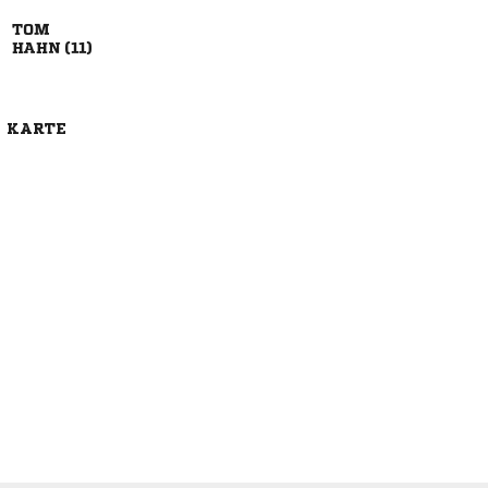

 
E KARTE