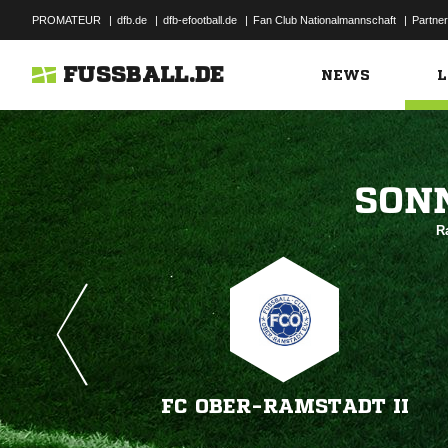
PROMATEUR
|
dfb.de
|
dfb-efootball.de
|
Fan Club Nationalmannschaft
|
Partner
FUSSBALL.DE
NEWS
L

R
FC OBER-RAMSTADT II