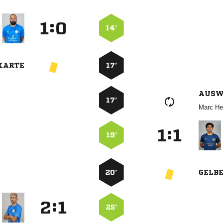
:


14’
KARTE
17’
AUSW
17’
 
:


19’
20’
GELB
:


25’