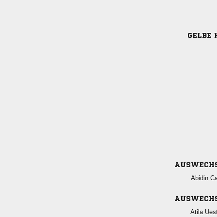
GELBE 
AUSWECH
 
AUSWECH
 