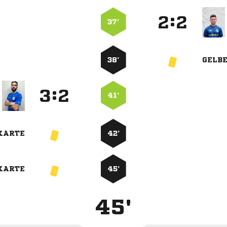
:


37’
38’
GELB
:


41’
KARTE
42’
KARTE
45’
45'