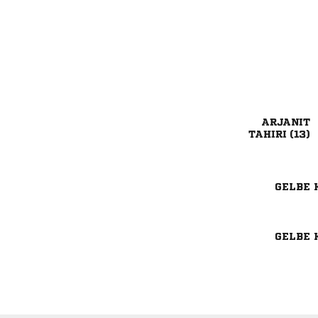

 
GELBE 
GELBE 