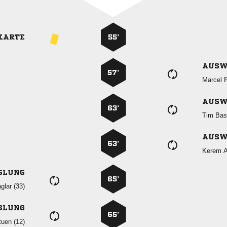
KARTE
55’
AUSW
57’
 
AUSW
63’
 
AUSW
63’
 
SLUNG
65’
 
SLUNG
65’
 