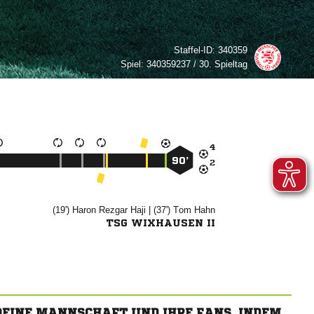
Staffel-ID:
340359
Spiel:
340359237 / 30. Spieltag

90’

(19')
 

| (37')


TSG WIXHAUSEN II
 DEINE MANNSCHAFT UND IHRE FANS, INDEM