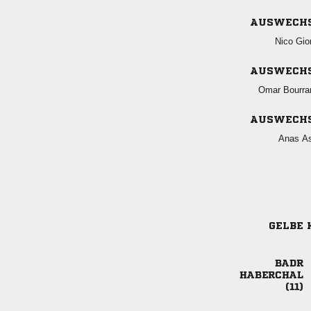
AUSWECH
 
AUSWECH
 
AUSWECH
 
GELBE 


