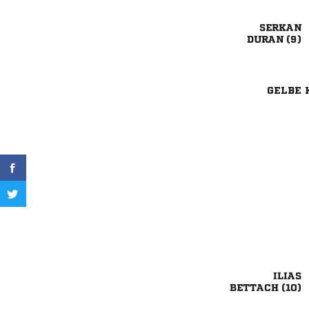

 
GELBE 

 