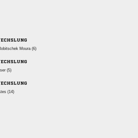
ECHSLUNG
  
ECHSLUNG
 
ECHSLUNG
 