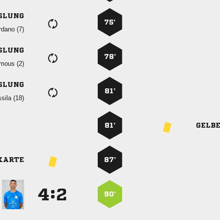
SLUNG
75’
 
SLUNG
78’
 
SLUNG
81’
 
81’
GELB
KARTE
87’
:


90’