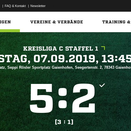
|
FAQ & Kontakt
|
Newsletter
Link
IGEN
VEREINE & VERBÄNDE
TRAINING &
KREISLIGA C STAFFEL 1
 


atz, Seppi Rösler Sportplatz Gaienhofen, Seegertenstr. 2, 78343 Gaienh
:


[3 : 1]