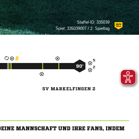
Staffel-ID:
335039
Spiel:
335039007 / 2. Spieltag

90’

SV MARKELFINGEN 2
 DEINE MANNSCHAFT UND IHRE FANS, INDEM