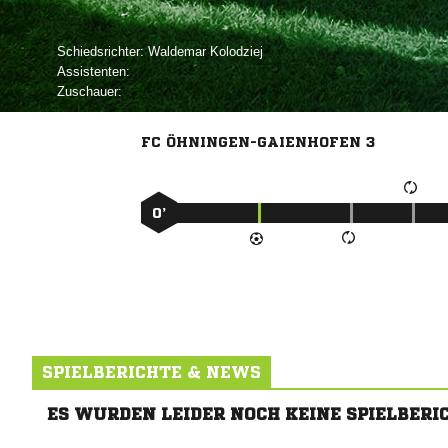
Schiedsrichter:
 
Assistenten:
Zuschauer:
FC ÖHNINGEN-GAIENHOFEN 3
0’
SPIELBERICHTE & NEWS
ES WURDEN LEIDER NOCH KEINE SPIELBERI