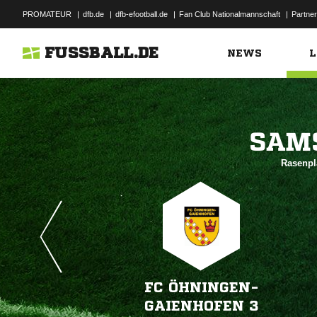
PROMATEUR
|
dfb.de
|
dfb-efootball.de
|
Fan Club Nationalmannschaft
|
Partner
FUSSBALL.DE
NEWS
L

Rasenpl
FC ÖHNINGEN-
GAIENHOFEN 3