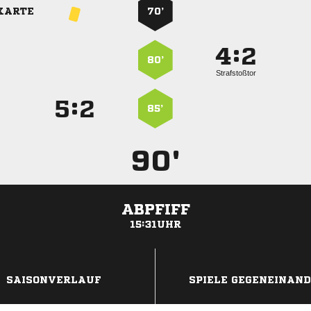
KARTE
70’
:


80’
Strafstoßtor
:


85’
90'
ABPFIFF
15:31UHR
ANZEIGE
SAISONVERLAUF
SPIELE GEGENEINAN