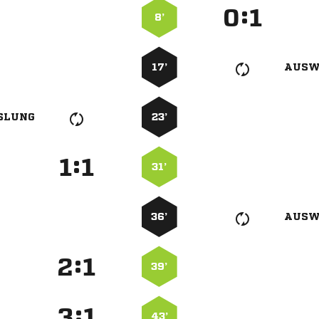
:


8’
17’
AUSW
SLUNG
23’
:


31’
36’
AUSW
:


39’
:


43’