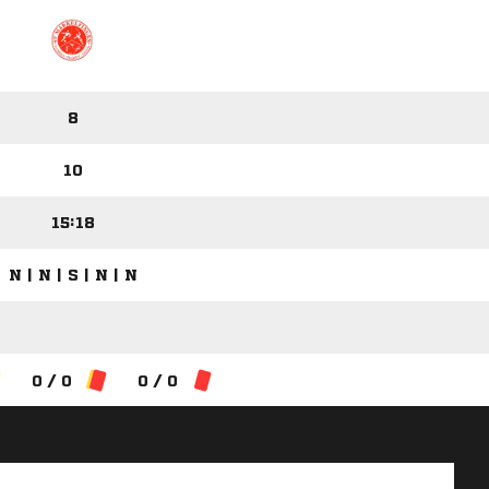
8
10
15:18
N | N | S | N | N
0 / 0
0 / 0