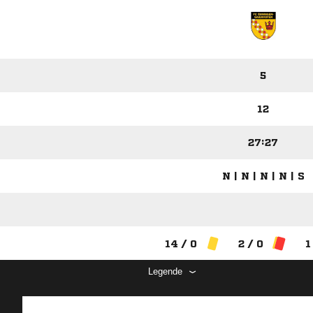
5
12
27:27
N | N | N | N | S
14 / 0
2 / 0
1
Legende