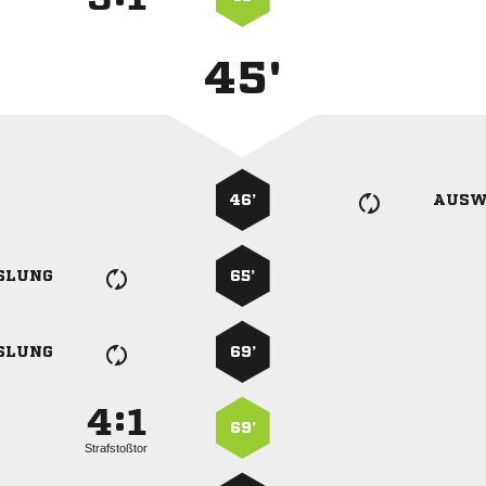
45'
46’
AUSW
SLUNG
65’
SLUNG
69’
:


69’
Strafstoßtor