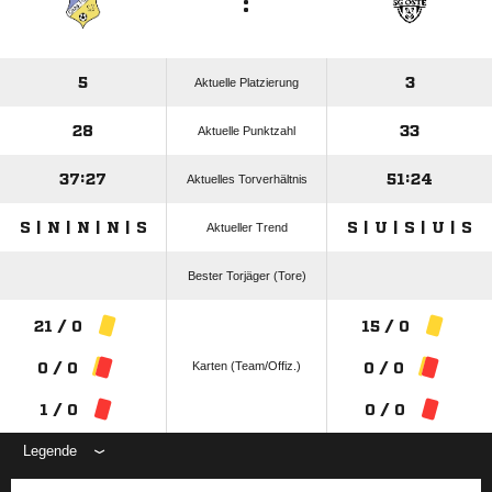
:
5
3
Aktuelle Platzierung
28
33
Aktuelle Punktzahl
37:27
51:24
Aktuelles Torverhältnis
S | N | N | N | S
S | U | S | U | S
Aktueller Trend
Bester Torjäger (Tore)
21 / 0
15 / 0
Karten (Team/Offiz.)
0 / 0
0 / 0
1 / 0
0 / 0
Legende
ANZEIGE