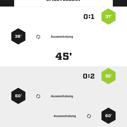
:


37’
38’
Auswechslung
45'
:


52’
60’
Auswechslung
60’
Auswechslung