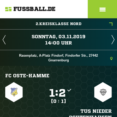
FUSSBALL.DE
2.KREISKLASSE NORD
 
 
Rasenplatz, A-Platz Findorf, Findorfer Str., 27442
Gnarrenburg
FC OSTE-HAMME

:

[0 : 1]
TUS NIEDER