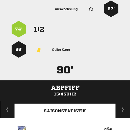
67’
Auswechslung
:


74’
86’
Gelbe Karte
90'
ABPFIFF
15:45UHR
ANZEIGE
SAISONSTATISTIK