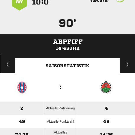
:


 
89’
90'
ABPFIFF
14:45UHR
ANZEIGE
SAISONSTATISTIK
:
2
4
Aktuelle Platzierung
49
48
Aktuelle Punktzahl
Aktuelles
74:39
44:26