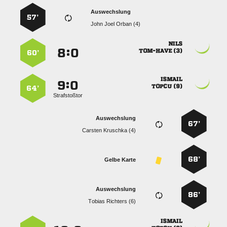
Auswechslung
57’
   

:


 
60’

:


 
64’
Strafstoßtor
Auswechslung
67’
  
68’
Gelbe Karte
Auswechslung
86’
  
