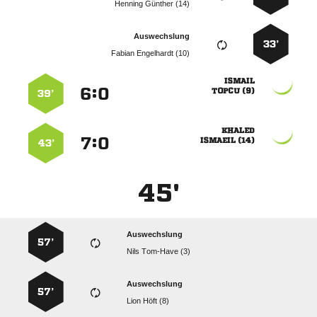
  
Auswechslung
33’
  

:


 
39’

:


 
43’
45'
Auswechslung
57’
  
Auswechslung
57’
  