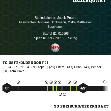
OEDERQUART
Schiedsrichter:
 
Assistenten:
 
,  
Zuschauer:
Staffel-ID:
010596
Spiel:
010596020 / 3. Spieltag
FC OSTE/OLDENDORF II
(5', 24', 27', 39', 64', 89')

| (28')

| (30')

| (43')

|
(60')

0’
45’
SG FREIBURG/OEDERQUART