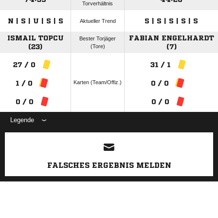
Torverhältnis
N | S | U | S | S
S | S | S | S | S
Aktueller Trend
ISMAIL TOPCU
FABIAN ENGELHARDT
Bester Torjäger
(23)
(Tore)
(7)
27 / 0
31 / 1
Karten (Team/Offiz.)
1 / 0
0 / 0
0 / 0
0 / 0
Legende
ANZEIGE
FALSCHES ERGEBNIS MELDEN