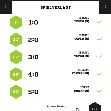
SPIELVERLAUF

:


 
5’

:


 
24’

:


 
27’

:


 
28’

:


 
30’
Auswechslung
33’