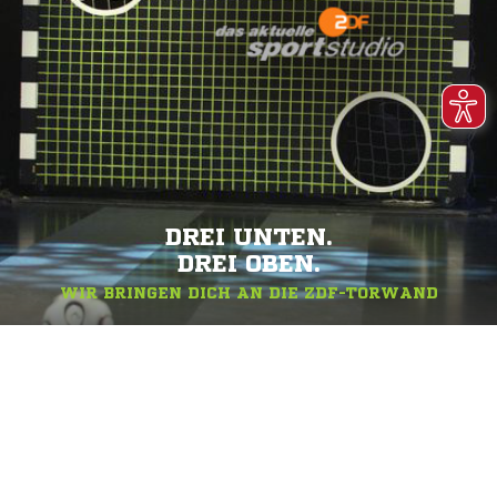
DREI UNTEN.
DREI OBEN.
WIR BRINGEN DICH AN DIE ZDF-TORWAND