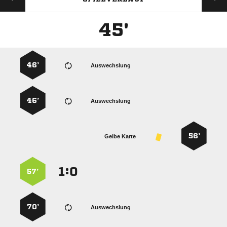
45'
46’
Auswechslung
46’
Auswechslung
56’
Gelbe Karte
:


57’
70’
Auswechslung