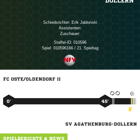
DOLLERN
Schiedsrichter:
 
Assistenten:
Zuschauer:
Staffel-ID:
010596
Spiel:
010596166 / 21. Spieltag
FC OSTE/OLDENDORF II
0’
45’
SV AGATHENBURG-DOLLERN
SPIELBERICHTE & NEWS