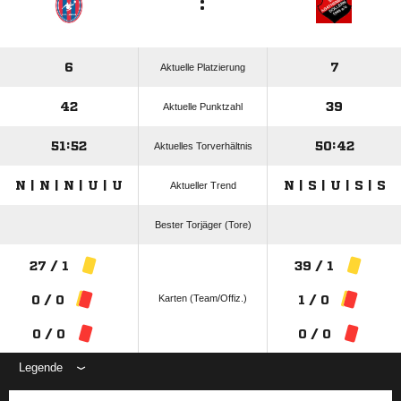
:
6
7
Aktuelle Platzierung
42
39
Aktuelle Punktzahl
51:52
50:42
Aktuelles Torverhältnis
N | N | N | U | U
N | S | U | S | S
Aktueller Trend
Bester Torjäger (Tore)
27 / 1
39 / 1
Karten (Team/Offiz.)
0 / 0
1 / 0
0 / 0
0 / 0
Legende
ANZEIGE