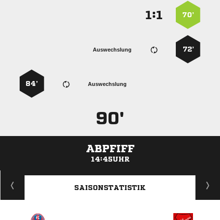
:


70’
72’
Auswechslung
84’
Auswechslung
90'
ABPFIFF
14:45UHR
ANZEIGE
SAISONSTATISTIK