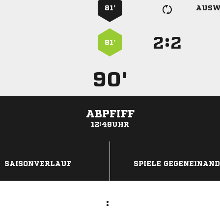
81’
AUSW
:


81’
90'
ABPFIFF
12:48UHR
ANZEIGE
SAISONVERLAUF
SPIELE GEGENEINAN
: