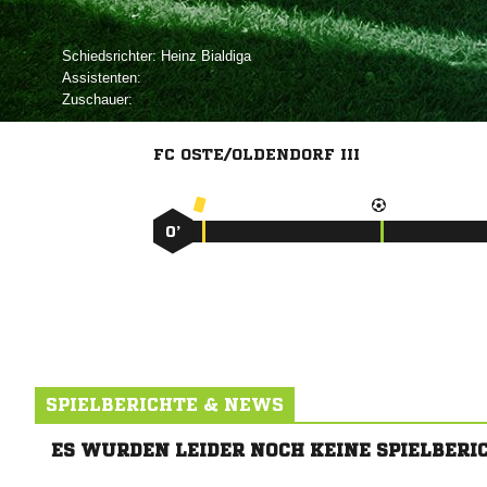
Schiedsrichter:
 
Assistenten:
Zuschauer:
FC OSTE/OLDENDORF III
0’
SPIELBERICHTE & NEWS
ES WURDEN LEIDER NOCH KEINE SPIELBERI