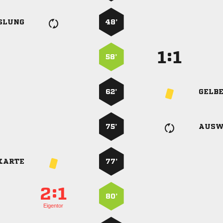
SLUNG
48’
:


58’
62’
GELB
75’
AUSW
KARTE
77’
:


80’
Eigentor