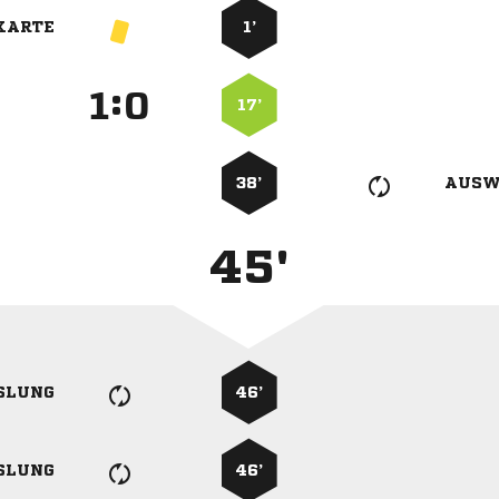
KARTE
1’
:


17’
38’
AUSW
45'
SLUNG
46’
SLUNG
46’