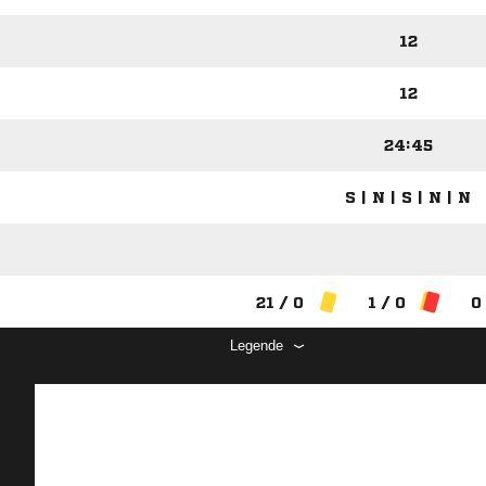
12
12
24:45
S | N | S | N | N
21 / 0
1 / 0
0
Legende