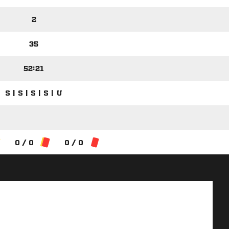
2
35
52:21
S | S | S | S | U
0 / 0
0 / 0