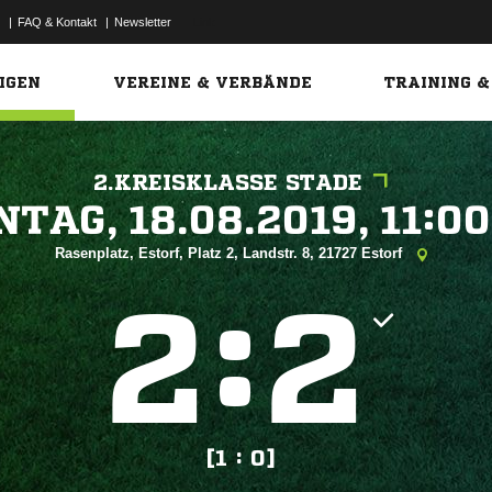
|
FAQ & Kontakt
|
Newsletter
Link
IGEN
VEREINE & VERBÄNDE
TRAINING &
2.KREISKLASSE STADE
 


Rasenplatz, Estorf, Platz 2, Landstr. 8, 21727 Estorf
:


[1 : 0]