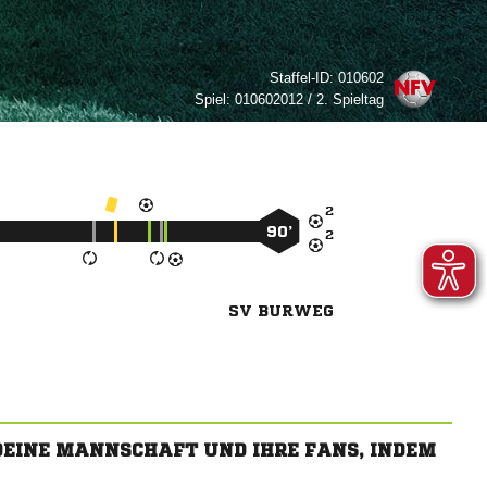
Staffel-ID:
010602
Spiel:
010602012 / 2. Spieltag

90’

SV BURWEG
 DEINE MANNSCHAFT UND IHRE FANS, INDEM