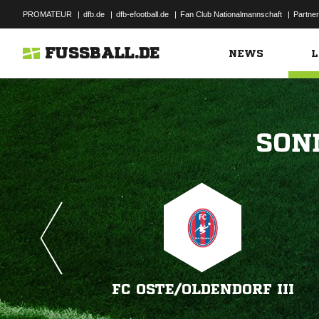
PROMATEUR
|
dfb.de
|
dfb-efootball.de
|
Fan Club Nationalmannschaft
|
Partner
FUSSBALL.DE
NEWS
L

FC OSTE/​OLDENDORF III