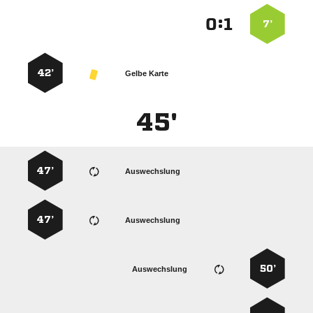
:


7’
42’
Gelbe Karte
45'
47’
Auswechslung
47’
Auswechslung
50’
Auswechslung