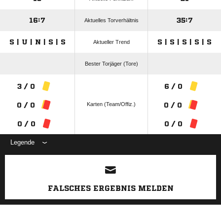
16:7
35:7
Aktuelles Torverhältnis
S | U | N | S | S
S | S | S | S | S
Aktueller Trend
Bester Torjäger (Tore)
3 / 0
6 / 0
Karten (Team/Offiz.)
0 / 0
0 / 0
0 / 0
0 / 0
Legende
ANZEIGE
FALSCHES ERGEBNIS MELDEN