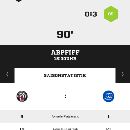
:


85’
90'
ABPFIFF
15:00UHR
ANZEIGE
SAISONSTATISTIK
:
4
1
Aktuelle Platzierung
13
21
Aktuelle Punktzahl