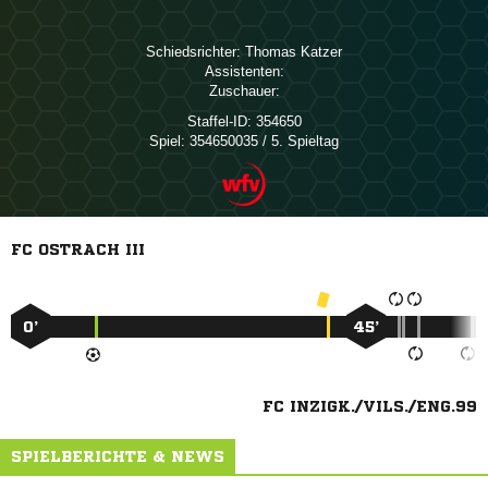
Schiedsrichter:
 
Assistenten:
Zuschauer:
Staffel-ID:
354650
Spiel:
354650035 / 5. Spieltag
FC OSTRACH III
0’
45’
FC INZIGK./VILS./ENG.99
SPIELBERICHTE & NEWS