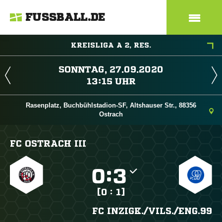
FUSSBALL.DE
KREISLIGA A 2, RES.
 
 
Rasenplatz, Buchbühlstadion-SF, Altshauser Str., 88356
Ostrach
FC OSTRACH III

:

[0 : 1]
FC INZIGK./​VILS./​ENG.99