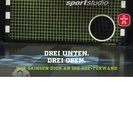
DREI UNTEN.
DREI OBEN.
WIR BRINGEN DICH AN DIE ZDF-TORWAND