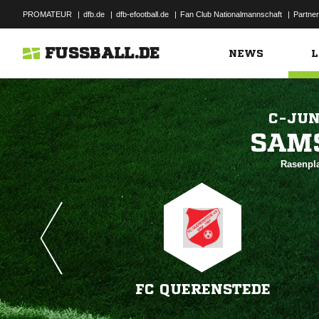
PROMATEUR
|
dfb.de
|
dfb-efootball.de
|
Fan Club Nationalmannschaft
|
Partner
FUSSBALL.DE
NEWS
L
C-JUN

Rasenpla
FC QUERENSTEDE