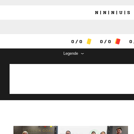
N | N | N | U | S
0 / 0
0 / 0
0 
Legende