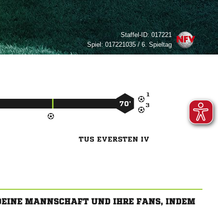
Staffel-ID:
017221
Spiel:
017221035 / 6. Spieltag

70’

TUS EVERSTEN IV
 DEINE MANNSCHAFT UND IHRE FANS, INDEM