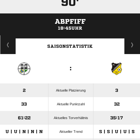
90'
ABPFIFF
18:45UHR
ANZEIGE
SAISONSTATISTIK
:
2
3
Aktuelle Platzierung
33
32
Aktuelle Punktzahl
61:22
35:17
Aktuelles Torverhältnis
U | U | N | N | N
S | S | U | U | S
Aktueller Trend