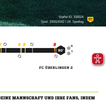
Staffel-ID:
335024
Spiel:
335024162 / 24. Spieltag

90’

FC ÜBERLINGEN 2
 DEINE MANNSCHAFT UND IHRE FANS, INDEM