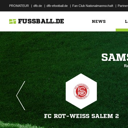
PROMATEUR
|
dfb.de
|
dfb-efootball.de
|
Fan Club Nationalmannschaft
|
Partner
FUSSBALL.DE
NEWS
L

Ra
FC ROT-WEISS SALEM 2