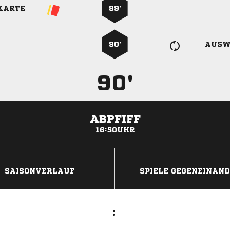
KARTE
89’
90’
AUSW
90'
ABPFIFF
16:50UHR
ANZEIGE
SAISONVERLAUF
SPIELE GEGENEINAN
: