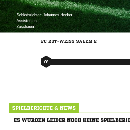
Schiedsrichter:
 
Assistenten:
Zuschauer:
FC ROT-WEISS SALEM 2
0’
SPIELBERICHTE & NEWS
ES WURDEN LEIDER NOCH KEINE SPIELBERI