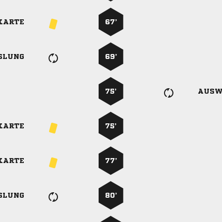
KARTE
67’
SLUNG
69’
75’
AUSW
KARTE
75’
KARTE
77’
SLUNG
80’