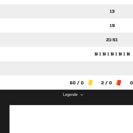
13
19
21:51
N | N | N | N | N
60 / 0
2 / 0
0
Legende