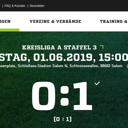
|
FAQ & Kontakt
|
Newsletter
Link
IGEN
VEREINE & VERBÄNDE
TRAINING &
KREISLIGA A STAFFEL 3
 


senplatz, Schloßsee-Stadion Salem N, Schlossseeallee, 88682 Salem
:


[0 : 1]