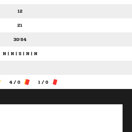
12
21
30:54
N | N | S | N | N
4 / 0
1 / 0