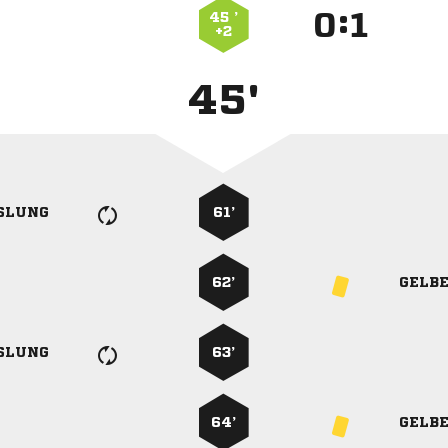
:


45 ’
+2
45'
SLUNG
61’
62’
GELB
SLUNG
63’
64’
GELB