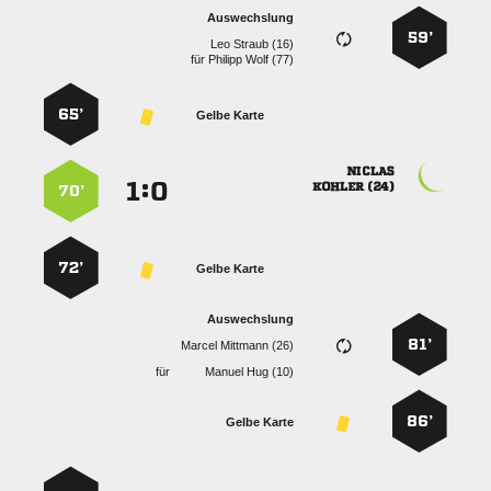
Auswechslung
59’
  
für
  
65’
Gelbe Karte

:


 
70’
72’
Gelbe Karte
Auswechslung
81’
  
für
  
86’
Gelbe Karte