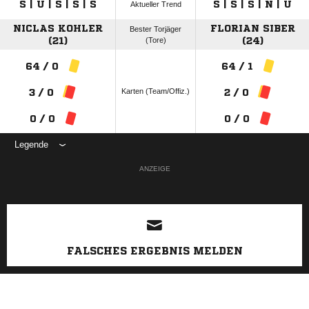
S | U | S | S | S
S | S | S | N | U
Aktueller Trend
NICLAS KOHLER
FLORIAN SIBER
Bester Torjäger
(21)
(Tore)
(24)
64 / 0
64 / 1
Karten (Team/Offiz.)
3 / 0
2 / 0
0 / 0
0 / 0
Legende
ANZEIGE
FALSCHES ERGEBNIS MELDEN