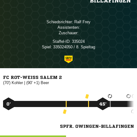
BILLAFINGEN
Schiedsrichter:
 
Assistenten:
Zuschauer:
Staffel-ID:
335024
Spiel:
335024050 / 8. Spieltag
FC ROT-WEISS SALEM 2
(70')

| (90' +1)

0’
45’
SPFR. OWINGEN-BILLAFINGEN