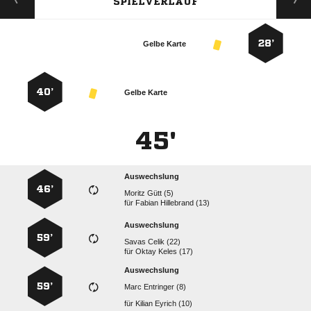
SPIELVERLAUF
28’
Gelbe Karte
40’
Gelbe Karte
45'
Auswechslung
46’
  
für
  
Auswechslung
59’
  
für
  
Auswechslung
59’
  
für
  