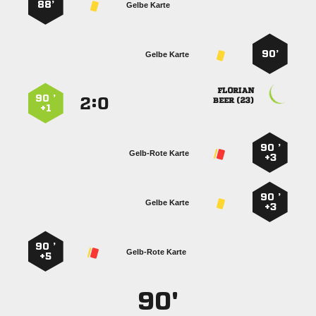
88’
Gelbe Karte
90’
Gelbe Karte

90 ’
:


 
+1
90 ’
Gelb-Rote Karte
+3
90 ’
Gelbe Karte
+3
90 ’
Gelb-Rote Karte
+5
90'