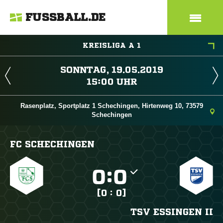
FUSSBALL.DE
KREISLIGA A 1
 
 
Rasenplatz, Sportplatz 1 Schechingen, Hirtenweg 10, 73579
Schechingen
FC SCHECHINGEN

:

[0 : 0]
TSV ESSINGEN II