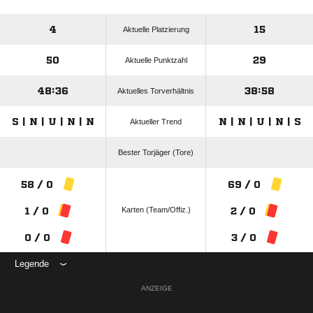
4
15
Aktuelle Platzierung
50
29
Aktuelle Punktzahl
48:36
38:58
Aktuelles Torverhältnis
S | N | U | N | N
N | N | U | N | S
Aktueller Trend
Bester Torjäger (Tore)
58 / 0
69 / 0
Karten (Team/Offiz.)
1 / 0
2 / 0
0 / 0
3 / 0
Legende
ANZEIGE