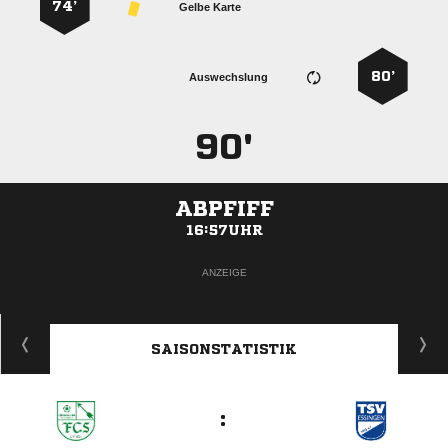
74’
Gelbe Karte
80’
Auswechslung
90'
ABPFIFF
16:57UHR
ANZEIGE
SAISONSTATISTIK
: