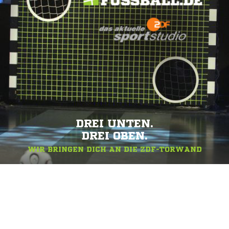
DREI UNTEN.
DREI OBEN.
WIR BRINGEN DICH AN DIE ZDF-TORWAND