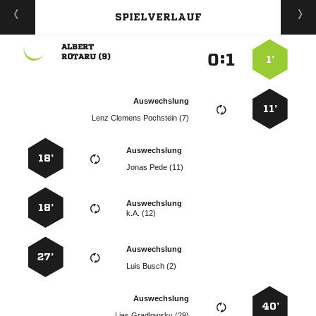
SPIELVERLAUF

:


 
1’
Auswechslung
11’
   
Auswechslung
18’
  
Auswechslung
18’
k.A. (12)
Auswechslung
27’
  
Auswechslung
40’
  