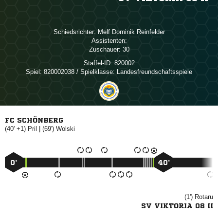
Schiedsrichter:
  
Assistenten:
Zuschauer:
30
Staffel-ID:
820002
Spiel:
820002038 / Spielklasse: Landesfreundschaftsspiele
FC SCHÖNBERG
(40' +1)

| (69')

0’
40’
(1')

SV VIKTORIA 08 II