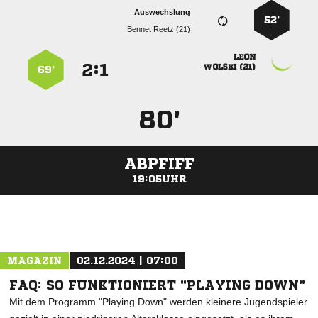
Auswechslung
52’
  

:


 
69’
80'
ABPFIFF
19:05UHR
ANZEIGE
MAGAZIN
02.12.2024 | 07:00
FAQ: SO FUNKTIONIERT "PLAYING DOWN"
Mit dem Programm "Playing Down" werden kleinere Jugendspieler