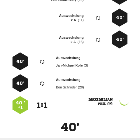
Auswechslung
40’
k.A. (11)
Auswechslung
40’
k.A. (16)
Auswechslung
40’
  
Auswechslung
40’
  

40 ’
:


 
+1
40'