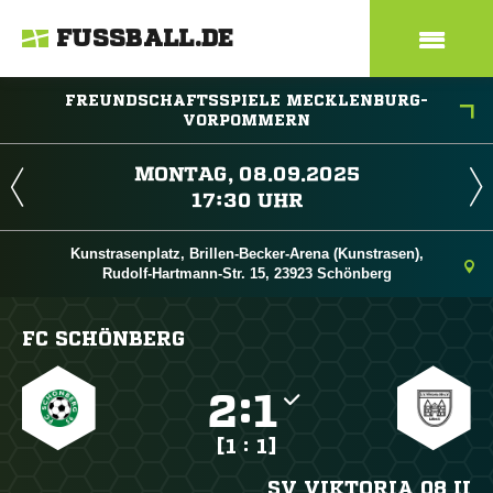
FUSSBALL.DE
FREUNDSCHAFTSSPIELE MECKLENBURG-
VORPOMMERN
 
 
Kunstrasenplatz, Brillen-Becker-Arena (Kunstrasen),
Rudolf-Hartmann-Str. 15, 23923 Schönberg
FC SCHÖNBERG

:

[1 : 1]
SV VIKTORIA 08 II