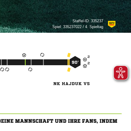
Staffel-ID:
335237
Spiel:
335237022 / 4. Spieltag

90’

NK HAJDUK VS
 DEINE MANNSCHAFT UND IHRE FANS, INDEM