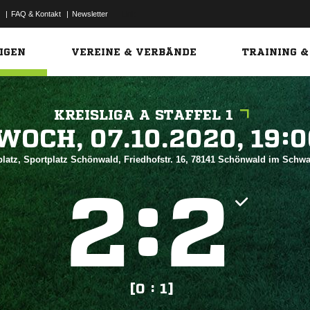
|
FAQ & Kontakt
|
Newsletter
Link
IGEN
VEREINE & VERBÄNDE
TRAINING &
KREISLIGA A STAFFEL 1
 


latz, Sportplatz Schönwald, Friedhofstr. 16, 78141 Schönwald im Schw
:


[0 : 1]