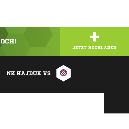
+
HOCH!
JETZT HOCHLADEN
NK HAJDUK VS