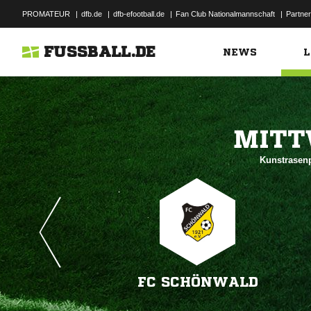
PROMATEUR
|
dfb.de
|
dfb-efootball.de
|
Fan Club Nationalmannschaft
|
Partner
FUSSBALL.DE
NEWS
L

Kunstrasenp
FC SCHÖNWALD