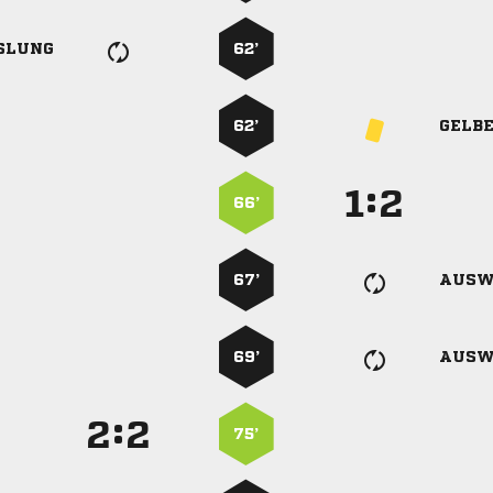
SLUNG
62’
62’
GELB
:


66’
67’
AUSW
69’
AUSW
:


75’