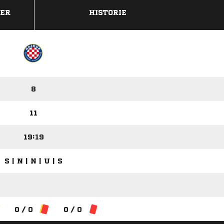
DER
HISTORIE
8
11
19:19
S | N | N | U | S
0 / 0
0 / 0