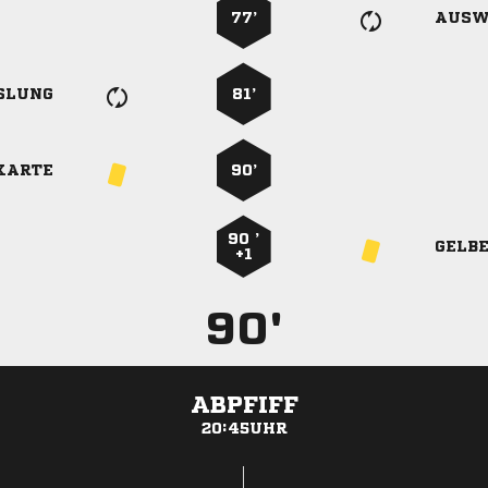
77’
AUSW
SLUNG
81’
KARTE
90’
90 ’
GELB
+1
90'
ABPFIFF
20:45UHR
ANZEIGE