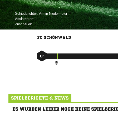
Schiedsrichter:
 
Assistenten:
Zuschauer:
FC SCHÖNWALD
0’
SPIELBERICHTE & NEWS
ES WURDEN LEIDER NOCH KEINE SPIELBERI