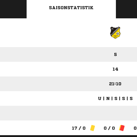
SAISONSTATISTIK
5
14
21:10
U | N | S | S | S
17 / 0
0 / 0
0