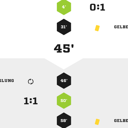
:


4’
31’
GELB
45'
SLUNG
46’
:


50’
58’
GELB