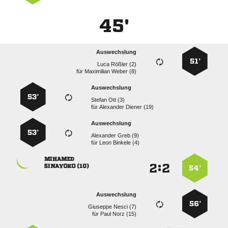
45'
Auswechslung
51’
  
für
  
Auswechslung
53’
  
für
  
Auswechslung
53’
  
für
  

:


 
54’
Auswechslung
56’
  
für
  