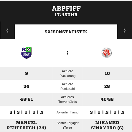
ABPFIFF
17:45UHR
ANZEIGE
SAISONSTATISTIK
:
Aktuelle
9
10
Platzierung
Aktuelle
34
28
Punktzahl
Aktuelles
46:61
40:58
Torverhältnis
S | S | U | U | N
S | U | N | U | N
Aktueller Trend
MANUEL
MIHAMED
Bester Torjäger
REUTEBUCH (24)
(Tore)
SINAYOKO (6)