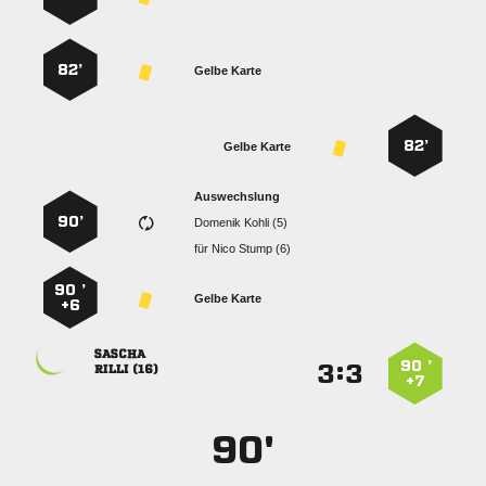
82’
Gelbe Karte
82’
Gelbe Karte
Auswechslung
90’
  
für
  
90 ’
Gelbe Karte
+6

90 ’
:


 
+7
90'