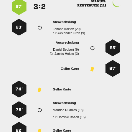

:


 
57’
Auswechslung
63’
  
für
  
Auswechslung
65’
  
für
  
67’
Gelbe Karte
74’
Gelbe Karte
Auswechslung
79’
  
für
  
82’
Gelbe Karte