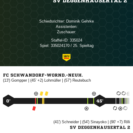
SV DEGGENHAUSERTAL 2
Schiedsrichter:
 
Assistenten:
Zuschauer:
Staffel-ID:
335024
Spiel:
335024170 / 25. Spieltag
FC SCHWANDORF-WORND.-NEUH.
(13')

| (45' +2)

| (57')

0’
45’
(41')

| (54')

| (90' +7)

SV DEGGENHAUSERTAL 2