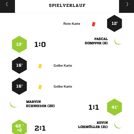
SPIELVERLAUF
12’
Rote Karte

:


 
13’
16’
Gelbe Karte
16’
Gelbe Karte

:


 
41’

45 ’
:


 
+2