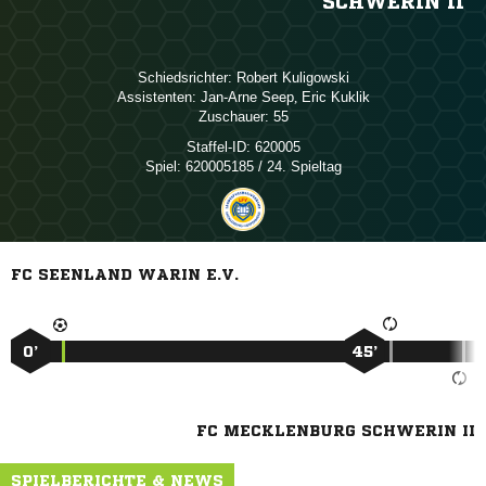
SCHWERIN II
Schiedsrichter:
 
Assistenten:
 
,  
Zuschauer:
55
Staffel-ID:
620005
Spiel:
620005185 / 24. Spieltag
FC SEENLAND WARIN E.V.
0’
45’
FC MECKLENBURG SCHWERIN II
SPIELBERICHTE & NEWS