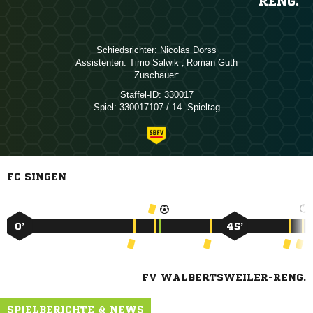
RENG.
Schiedsrichter:
 
Assistenten:
 
,  
Zuschauer:
Staffel-ID:
330017
Spiel:
330017107 / 14. Spieltag
FC SINGEN
0’
45’
FV WALBERTSWEILER-RENG.
SPIELBERICHTE & NEWS