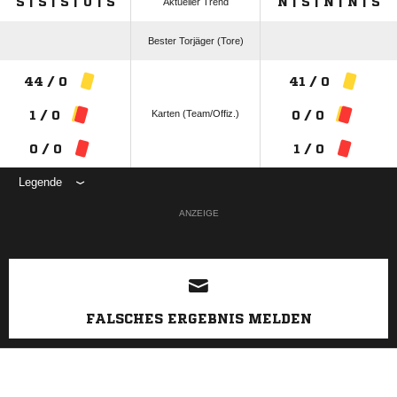
S | S | S | U | S
N | S | N | N | S
Aktueller Trend
Bester Torjäger (Tore)
44 / 0
41 / 0
Karten (Team/Offiz.)
1 / 0
0 / 0
0 / 0
1 / 0
Legende
ANZEIGE
FALSCHES ERGEBNIS MELDEN