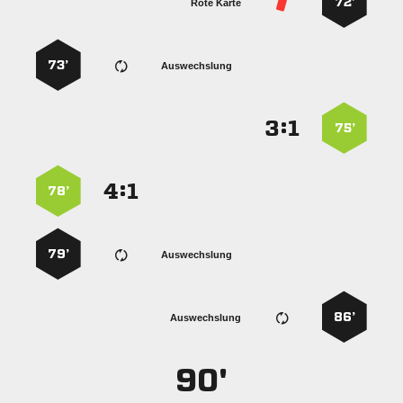
72’
Rote Karte
73’
Auswechslung
:


75’
:


78’
79’
Auswechslung
86’
Auswechslung
90'