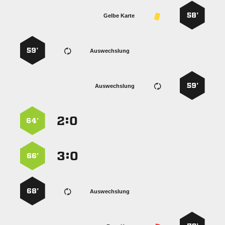
58’
Gelbe Karte
59’
Auswechslung
59’
Auswechslung
:


64’
:


66’
68’
Auswechslung