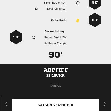
82’
  
für
  
88’
Gelbe Karte
Auswechslung
90’
  
für
  
90'
ABPFIFF
21:15UHR
ANZEIGE
SAISONSTATISTIK