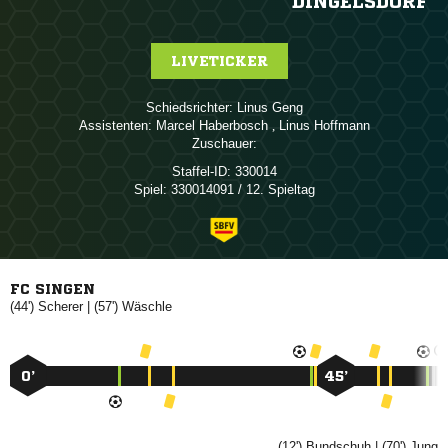
DINGELSDORF
LIVETICKER
Schiedsrichter:
 
Assistenten:
 
,  
Zuschauer:
Staffel-ID:
330014
Spiel:
330014091 / 12. Spieltag
FC SINGEN
(44')

| (57')

0’
45’
(12')

| (70')
