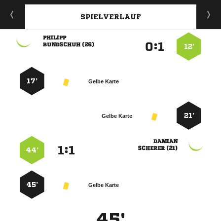
SPIELVERLAUF

:


 
12’
17’
Gelbe Karte
21’
Gelbe Karte

:


 
44’
45’
Gelbe Karte
45'