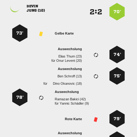

:


 
70’
73’
Gelbe Karte
Auswechslung
74’
  
für
  
Auswechslung
75’
  
für
  
Auswechslung
78’
  
für
  
79’
Rote Karte
Auswechslung