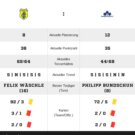
:
8
12
Aktuelle Platzierung
38
35
Aktuelle Punktzahl
Aktuelles
65:64
44:68
Torverhältnis
S | N | S | S | S
S | S | S | N | N
Aktueller Trend
FELIX WÄSCHLE
PHILIPP BUNDSCHUH
Bester Torjäger
(16)
(Tore)
(8)
92 / 3
72 / 5
Karten
3 / 1
2 / 0
(Team/Offiz.)
2 / 0
2 / 0