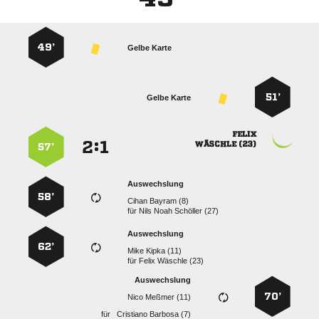
49’
Gelbe Karte
51’
Gelbe Karte

:


 
57’
Auswechslung
58’
  
für
   
Auswechslung
62’
  
für
  
Auswechslung
70’
  
für
  