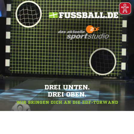
DREI UNTEN.
DREI OBEN.
WIR BRINGEN DICH AN DIE ZDF-TORWAND