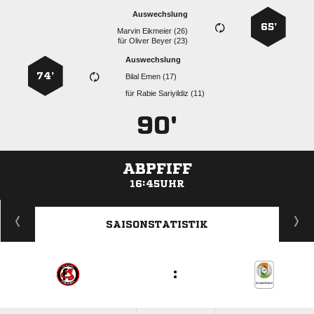
Auswechslung
65’
  
für
  
Auswechslung
74’
  
für
  
90'
ABPFIFF
16:45UHR
ANZEIGE
SAISONSTATISTIK
: