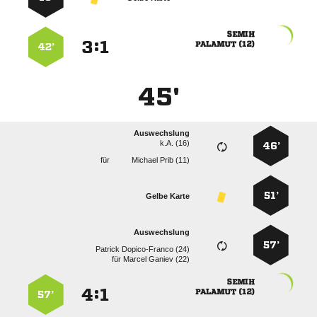

:


 
42’
45'
Auswechslung
k.A. (16)
46’
für
  
51’
Gelbe Karte
Auswechslung
57’
  
für
  

:


 
57’