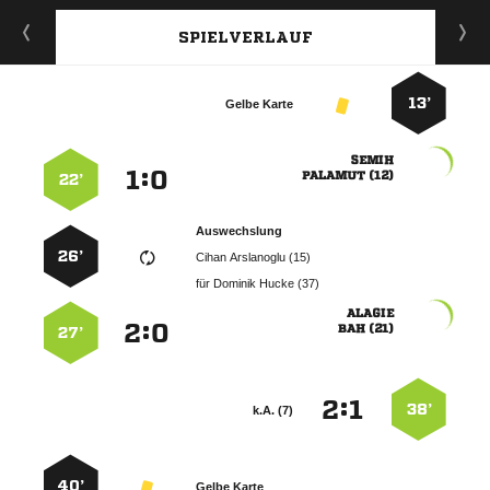
SPIELVERLAUF
13’
Gelbe Karte

:


 
22’
Auswechslung
26’
  
für
  

:


 
27’
:


38’
k.A. (7)
40’
Gelbe Karte