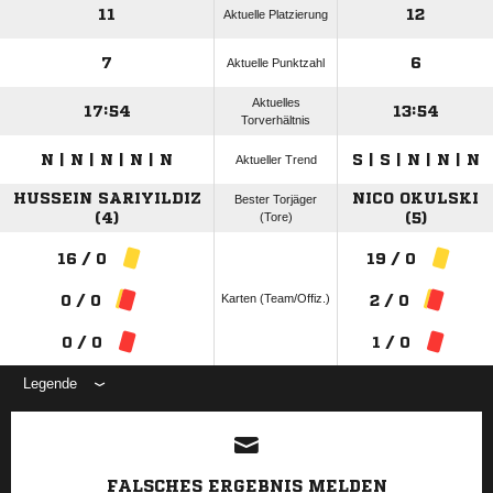
11
12
Aktuelle Platzierung
7
6
Aktuelle Punktzahl
Aktuelles
17:54
13:54
Torverhältnis
N | N | N | N | N
S | S | N | N | N
Aktueller Trend
HUSSEIN SARIYILDIZ
NICO OKULSKI
Bester Torjäger
(4)
(Tore)
(5)
16 / 0
19 / 0
Karten (Team/Offiz.)
0 / 0
2 / 0
0 / 0
1 / 0
Legende
ANZEIGE
FALSCHES ERGEBNIS MELDEN