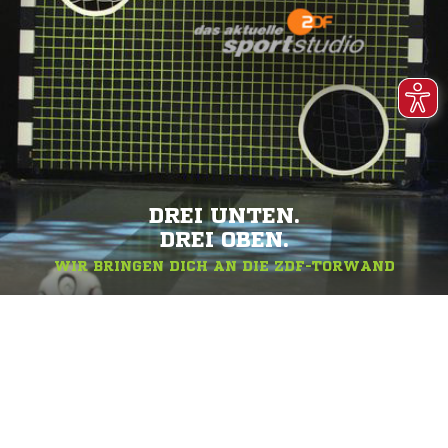
DREI UNTEN.
DREI OBEN.
WIR BRINGEN DICH AN DIE ZDF-TORWAND