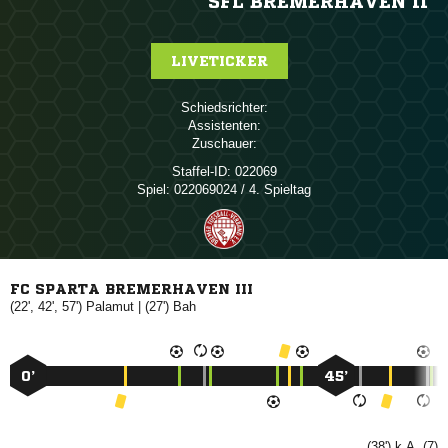
SFL BREMERHAVEN II
LIVETICKER
Schiedsrichter:
Assistenten:
Zuschauer:
Staffel-ID:
022069
Spiel:
022069024 / 4. Spieltag
FC SPARTA BREMERHAVEN III
(22', 42', 57')

| (27')

0’
45’
(38') k.A. (7)