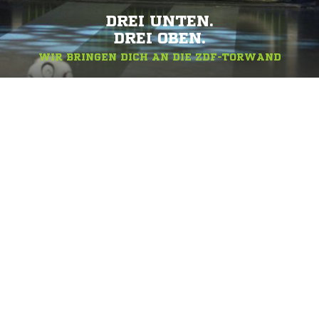
DREI UNTEN.
DREI OBEN.
WIR BRINGEN DICH AN DIE ZDF-TORWAND