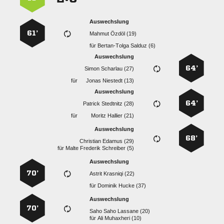
Auswechslung
61’
  
für
  
Auswechslung
64’
  
für
  
Auswechslung
64’
  
für
  
Auswechslung
68’
  
für
   
Auswechslung
70’
  
für
  
Auswechslung
70’
   
für
  