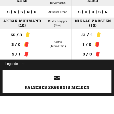
61:66
51:62
Torverhältnis
S | N | S | N | U
S | U | U | S | N
Aktueller Trend
AKBAR MOHMAND
NIKLAS ZARSTEN
Bester Torjäger
(10)
(Tore)
(10)
55 / 2
51 / 4
Karten
3 / 0
1 / 0
(Team/Offiz.)
5 / 1
0 / 0
Legende
ANZEIGE
FALSCHES ERGEBNIS MELDEN