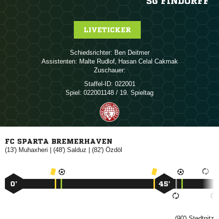
SG FINDORFF
LIVETICKER
Schiedsrichter:
 
Assistenten:
 
,   
Zuschauer:
Staffel-ID:
022001
Spiel:
022001148 / 19. Spieltag
FC SPARTA BREMERHAVEN
(13')

| (48')

| (82')

0’
45’
(90')
