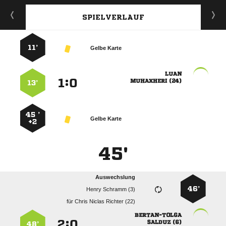
SPIELVERLAUF
11’
Gelbe Karte

:


 
13’
45 ’
Gelbe Karte
+2
45'
Auswechslung
46’
  
für
   

:


 
48’