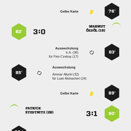
76’
Gelbe Karte

:


 
82’
Auswechslung
83’
k.A. (36)
für
  
Auswechslung
85’
  
für
  
89’
Gelbe Karte

:


 
90’