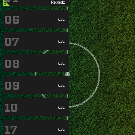

T
06
k.A.
07
k.A.
08
k.A.
09
k.A.
10
k.A.
17
k.A.