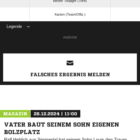
Bester Torjäger (Tore)
Karten (Team/Offiz.)
Legende
ANZEIGE
FALSCHES ERGEBNIS MELDEN
MAGAZIN
26.12.2024 | 11:00
VATER BAUT SEINEM SOHN EIGENEN
BOLZPLATZ
Ralf Heblich aus Simmertal hat seinem Sohn Louis den Traum