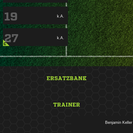
19
k.A.
27
k.A.
C
ERSATZBANK
&nbsp;
TRAINER
&nbsp;
 