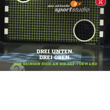
DREI UNTEN.
DREI OBEN.
WIR BRINGEN DICH AN DIE ZDF-TORWAND