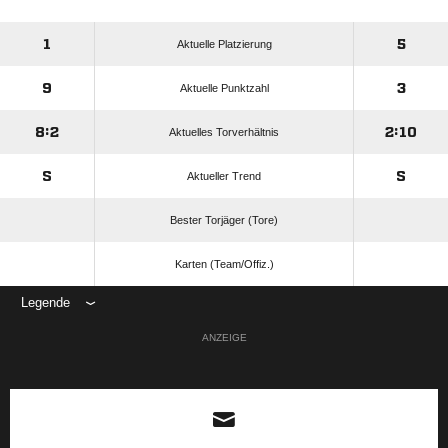
1
5
Aktuelle Platzierung
9
3
Aktuelle Punktzahl
8:2
2:10
Aktuelles Torverhältnis
S
S
Aktueller Trend
Bester Torjäger (Tore)
Karten (Team/Offiz.)
Legende
ANZEIGE