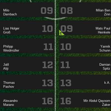
09
08

 


10
09
 
 


C
11
10




12
11




13
13

k.A.

16
16

  

