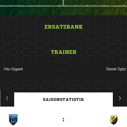
ERSATZBANK
&nbsp;
TRAINER
 
 
ANZEIGE
SAISONSTATISTIK
: