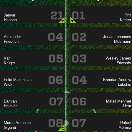
21
01




T
T
04
02

 


05
03

 


06
04
 
 


07
06

 


08
07
 



C