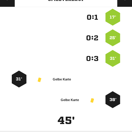
:


17’
:


25’
:


31’
31’
Gelbe Karte
38’
Gelbe Karte
45'