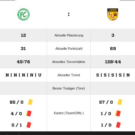
:
12
3
Aktuelle Platzierung
31
69
Aktuelle Punktzahl
45:76
128:44
Aktuelles Torverhältnis
N | N | N | N | U
S | S | S | S | N
Aktueller Trend
Bester Torjäger (Tore)
85 / 0
57 / 0
Karten (Team/Offiz.)
4 / 0
1 / 0
0 / 1
1 / 0