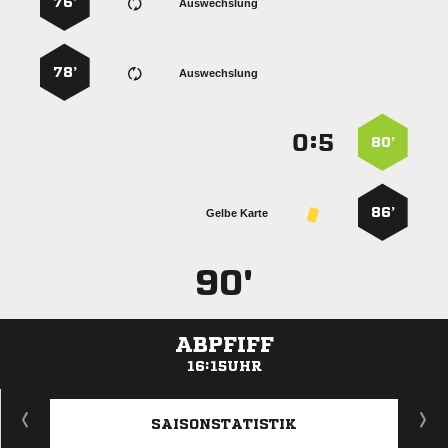
76’
Auswechslung
78’
Auswechslung
:


80’
86’
Gelbe Karte
90'
ABPFIFF
16:15UHR
ANZEIGE
SAISONSTATISTIK