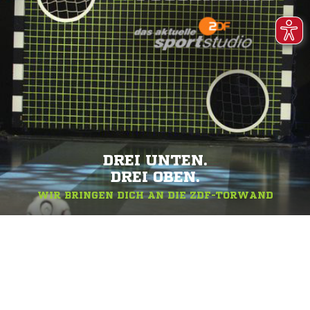
DREI UNTEN.
DREI OBEN.
WIR BRINGEN DICH AN DIE ZDF-TORWAND