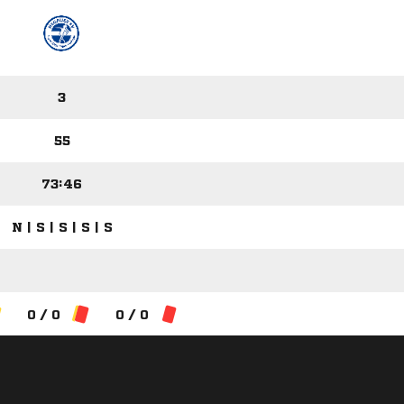
3
55
73:46
N | S | S | S | S
0 / 0
0 / 0