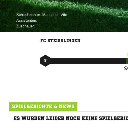
Schiedsrichter:
  
Assistenten:
Zuschauer:
FC STEISSLINGEN
0’
SPIELBERICHTE & NEWS
ES WURDEN LEIDER NOCH KEINE SPIELBERI