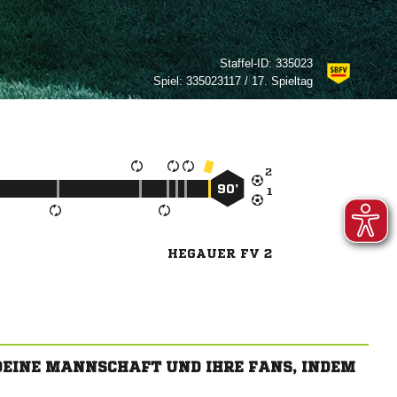
Staffel-ID:
335023
Spiel:
335023117 / 17. Spieltag

90’

HEGAUER FV 2
 DEINE MANNSCHAFT UND IHRE FANS, INDEM