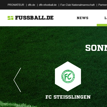
PROMATEUR
|
dfb.de
|
dfb-efootball.de
|
Fan Club Nationalmannschaft
|
Partner
FUSSBALL.DE
NEWS
L

FC STEISSLINGEN