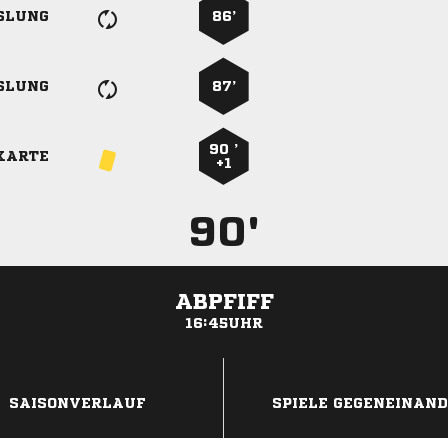
SLUNG
86’
SLUNG
87’
90 ’
KARTE
+1
90'
ABPFIFF
16:45UHR
ANZEIGE
SAISONVERLAUF
SPIELE GEGENEINAN