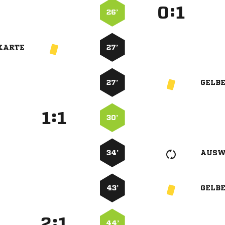
:


26’
KARTE
27’
27’
GELB
:


30’
34’
AUSW
43’
GELB
:


44’