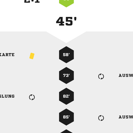
45'
KARTE
58’
73’
AUSW
SLUNG
82’
85’
AUSW