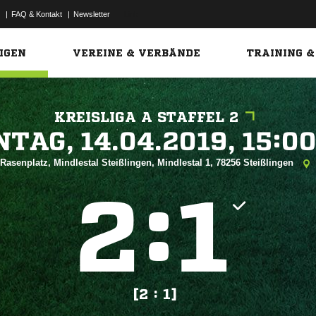
|
FAQ & Kontakt
|
Newsletter
Link
IGEN
VEREINE & VERBÄNDE
TRAINING &
KREISLIGA A STAFFEL 2
 


Rasenplatz, Mindlestal Steißlingen, Mindlestal 1, 78256 Steißlingen
:


[2 : 1]