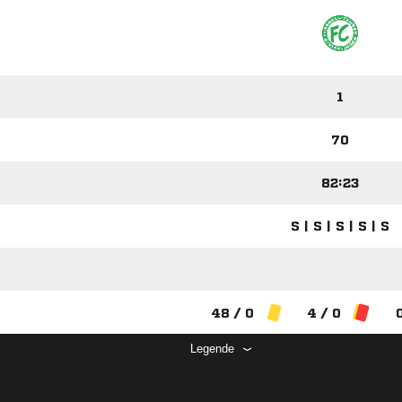
1
70
82:23
S | S | S | S | S
48 / 0
4 / 0
Legende