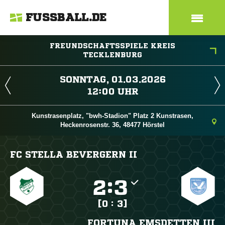
FUSSBALL.DE
FREUNDSCHAFTSSPIELE KREIS
TECKLENBURG
 
 
Kunstrasenplatz, "bwh-Stadion" Platz 2 Kunstrasen,
Heckenrosenstr. 36, 48477 Hörstel
FC STELLA BEVERGERN II

:

[0 : 3]
FORTUNA EMSDETTEN III