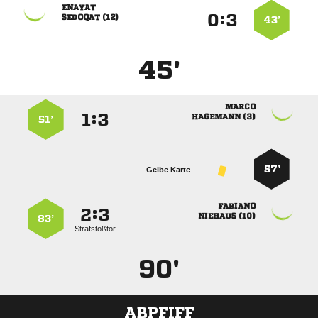

:


 
43’
45'

:


 
51’
57’
Gelbe Karte

:


 
83’
Strafstoßtor
90'
ABPFIFF