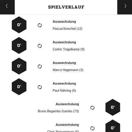
SPIELVERLAUF
Auswechslung
0’
  
Auswechslung
0’
  
Auswechslung
0’
  
Auswechslung
0’
  
Auswechslung
0’
   
Auswechslung
0’
  