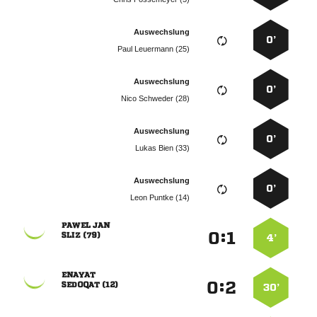
Auswechslung
0’
  
Auswechslung
0’
  
Auswechslung
0’
  
Auswechslung
0’
  
 
:


 
4’

:


 
30’