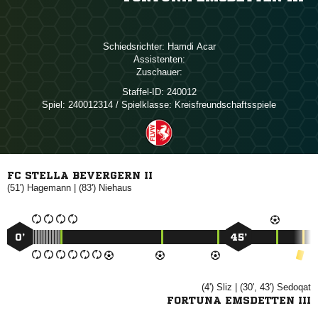
Schiedsrichter:
 
Assistenten:
Zuschauer:
Staffel-ID:
240012
Spiel:
240012314 / Spielklasse: Kreisfreundschaftsspiele
FC STELLA BEVERGERN II
(51')

| (83')

0’
45’
(4')

| (30', 43')

FORTUNA EMSDETTEN III