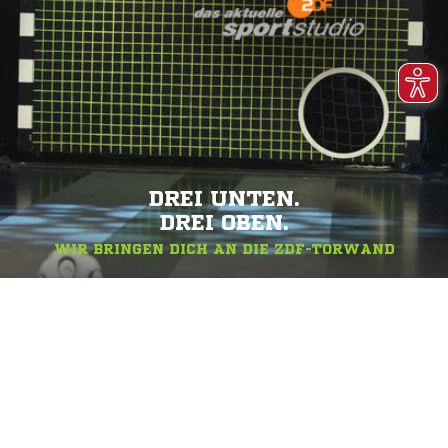
DREI UNTEN.
DREI OBEN.
WIR BRINGEN DICH AN DIE ZDF-TORWAND