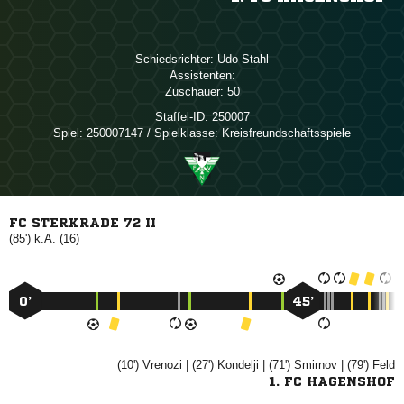
Schiedsrichter:
 
Assistenten:
Zuschauer:
50
Staffel-ID:
250007
Spiel:
250007147 / Spielklasse: Kreisfreundschaftsspiele
FC STERKRADE 72 II
(85') k.A. (16)
0’
45’
(10')

| (27')

| (71')

| (79')

1. FC HAGENSHOF