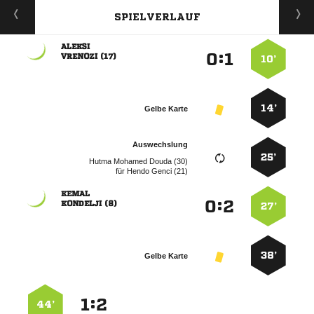
SPIELVERLAUF

:


 
10’
14’
Gelbe Karte
Auswechslung
25’
   
für
  

:


 
27’
38’
Gelbe Karte
:


44’