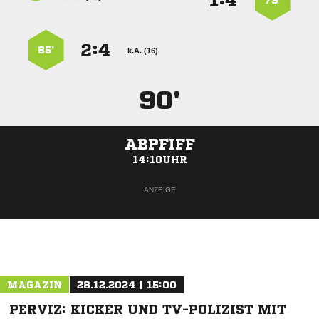
:


79’
:


85’
k.A. (16)
90'
ABPFIFF
14:10UHR
ANZEIGE
MAGAZIN
28.12.2024 | 15:00
PERVIZ: KICKER UND TV-POLIZIST MIT