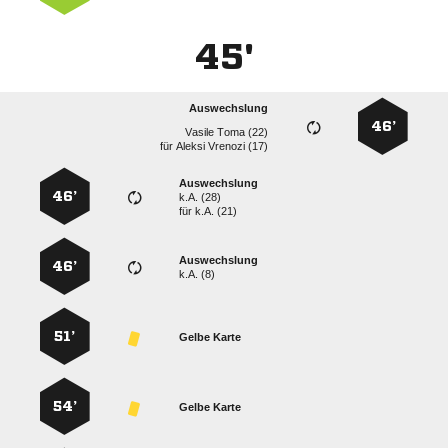
45'
Auswechslung
46’
  
für
  
Auswechslung
46’
k.A. (28)
für
k.A. (21)
Auswechslung
46’
k.A. (8)
51’
Gelbe Karte
54’
Gelbe Karte