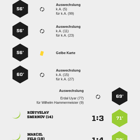
Auswechslung
56’
k.A. (5)
für
k.A. (99)
Auswechslung
56’
k.A. (11)
für
k.A. (23)
56’
Gelbe Karte
Auswechslung
60’
k.A. (15)
für
k.A. (27)
Auswechslung
69’
  
für
  

:


 
71’

 