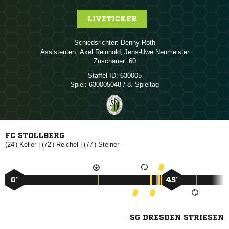
LIVETICKER
Schiedsrichter:
 
Assistenten:
 
,  
Zuschauer:
60
Staffel-ID:
630005
Spiel:
630005048 / 8. Spieltag
FC STOLLBERG
(24')

| (72')

| (77')

0’
45’
SG DRESDEN STRIESEN