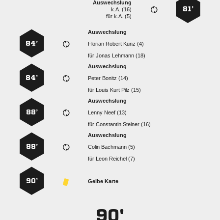
Auswechslung
81’
k.A. (16)
für
k.A. (5)
Auswechslung
84’
   
für
  
Auswechslung
84’
  
für
   
Auswechslung
88’
  
für
  
Auswechslung
88’
  
für
  
90’
Gelbe Karte
90'