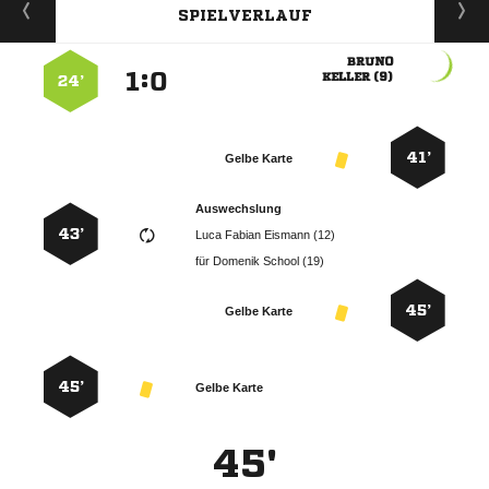
SPIELVERLAUF

:


 
24’
41’
Gelbe Karte
Auswechslung
43’
   
für
  
45’
Gelbe Karte
45’
Gelbe Karte
45'