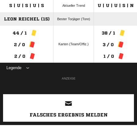
S | U | S | U | S
U | U | U | S | N
Aktueller Trend
LEON REICHEL (15)
Bester Torjäger (Tore)
44 / 1
38 / 1
Karten (Team/Offiz.)
2 / 0
3 / 0
2 / 0
1 / 0
Legende
ANZEIGE
FALSCHES ERGEBNIS MELDEN