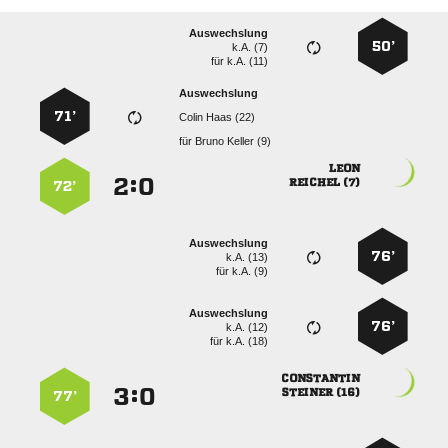
Auswechslung
50’
k.A. (7)
für
k.A. (11)
Auswechslung
71’
  
für
  

:


 
72’
Auswechslung
76’
k.A. (13)
für
k.A. (9)
Auswechslung
76’
k.A. (12)
für
k.A. (18)

:


 
77’