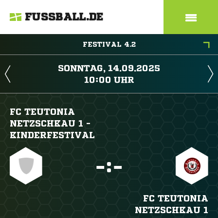
FUSSBALL.DE
FESTIVAL 4.2
 
 
FC TEUTONIA
NETZSCHKAU 1 -
KINDERFESTIVAL

:

FC TEUTONIA
NETZSCHKAU 1