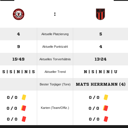
:
4
5
Aktuelle Platzierung
9
4
Aktuelle Punktzahl
15:49
13:24
Aktuelles Torverhältnis
S | S | N | N | S
N | S | N | N | U
Aktueller Trend
MATS HERRMANN (4)
Bester Torjäger (Tore)
0 / 0
0 / 0
Karten (Team/Offiz.)
0 / 0
0 / 0
0 / 0
0 / 0