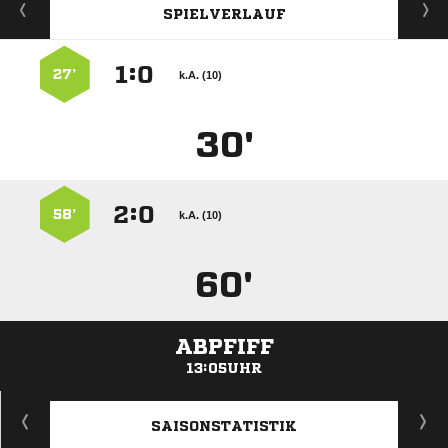
SPIELVERLAUF
:


27’
k.A. (10)
30'
:


58’
k.A. (10)
60'
ABPFIFF
13:05UHR
ANZEIGE
SAISONSTATISTIK