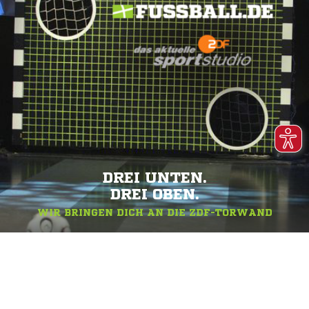
DREI UNTEN.
DREI OBEN.
WIR BRINGEN DICH AN DIE ZDF-TORWAND