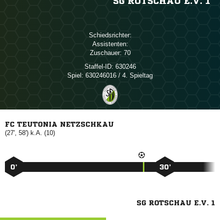
SG ROTSCHAU E.V. 1
Schiedsrichter:
Assistenten:
Zuschauer:
70
Staffel-ID:
630246
Spiel:
630246016 / 4. Spieltag
FC TEUTONIA NETZSCHKAU
(27', 58') k.A. (10)
0’
30’
SG ROTSCHAU E.V. 1