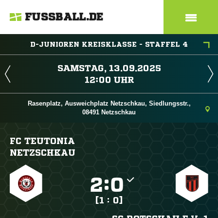
FUSSBALL.DE
D-JUNIOREN KREISKLASSE - STAFFEL 4
 
 
Rasenplatz, Ausweichplatz Netzschkau, Siedlungsstr.,
08491 Netzschkau
FC TEUTONIA
NETZSCHKAU

:

[1 : 0]