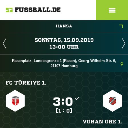
FUSSBALL.DE
HANSA
 
 
Rasenplatz, Landesgrenze 1 (Rasen), Georg-Wilhelm-Str. 6,
21107 Hamburg
FC TÜRKIYE 1.

:

[1 : 0]
VORAN OHE 1.