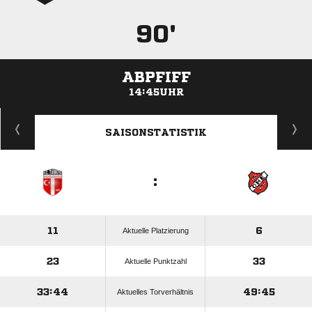
90'
ABPFIFF
14:45UHR
ANZEIGE
SAISONSTATISTIK
:
11
6
Aktuelle Platzierung
23
33
Aktuelle Punktzahl
33:44
49:45
Aktuelles Torverhältnis