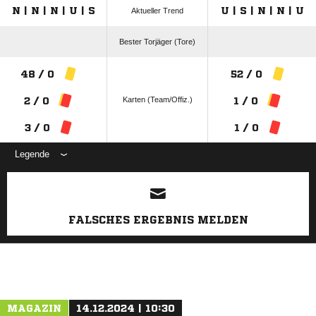
N | N | N | U | S
U | S | N | N | U
Aktueller Trend
Bester Torjäger (Tore)
48 / 0
52 / 0
Karten (Team/Offiz.)
2 / 0
1 / 0
3 / 0
1 / 0
Legende
ANZEIGE
FALSCHES ERGEBNIS MELDEN
MAGAZIN
14.12.2024 | 10:30