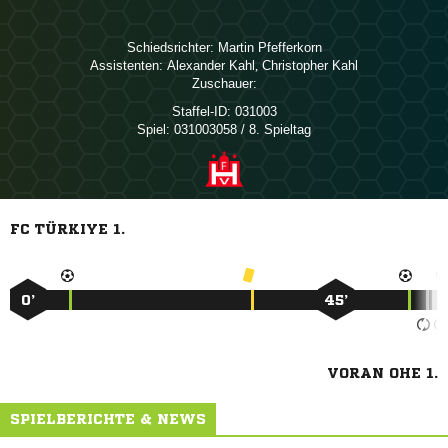
Schiedsrichter:
 
Assistenten:
 
,  
Zuschauer:
Staffel-ID:
031003
Spiel:
031003058 / 8. Spieltag
FC TÜRKIYE 1.
0’
45’
VORAN OHE 1.
SPIELBERICHTE & NEWS