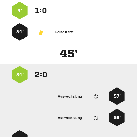
:


4’
34’
Gelbe Karte
45'
:


54’
57’
Auswechslung
58’
Auswechslung