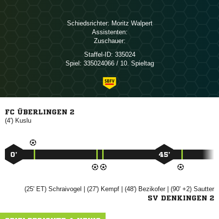
Schiedsrichter:
 
Assistenten:
Zuschauer:
Staffel-ID:
335024
Spiel:
335024066 / 10. Spieltag
FC ÜBERLINGEN 2
(4')

0’
45’
(25' ET)

| (27')

| (48')

| (90' +2)

SV DENKINGEN 2