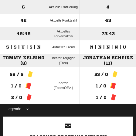
6
4
Aktuelle Platzierung
42
43
Aktuelle Punktzahl
Aktuelles
49:49
72:43
Torverhältnis
S | S | U | S | N
N | N | N | N | U
Aktueller Trend
TOMMY KELBING
JONATHAN SCHEIKE
Bester Torjäger
(8)
(Tore)
(11)
58 / 5
53 / 0
Karten
1 / 0
1 / 0
(Team/Offiz.)
2 / 0
1 / 0
Legende
ANZEIGE