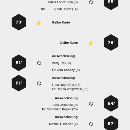
69’
   
für
  
79’
Gelbe Karte
79’
Gelbe Karte
Auswechslung
81’
  
für
  
Auswechslung
81’
  
für
  
Auswechslung
84’
  
für
  
Auswechslung
87’
  