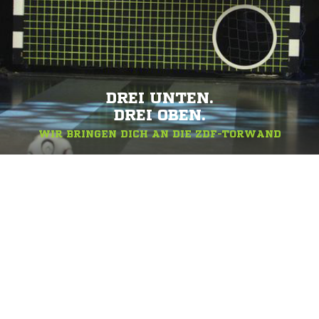
DREI UNTEN.
DREI OBEN.
WIR BRINGEN DICH AN DIE ZDF-TORWAND