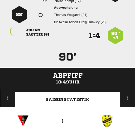
für
  
Auswechslung
88’
  
für
    

90 ’
:


 
+2
90'
ABPFIFF
18:49UHR
ANZEIGE
SAISONSTATISTIK
: