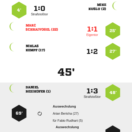

:


 
4’
Strafstoßtor

:


 
25’
Eigentor

:


 
27’
45'

:


 
48’
Strafstoßtor
Auswechslung
69’
  
für
  
Auswechslung