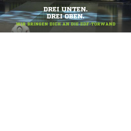
DREI UNTEN.
DREI OBEN.
WIR BRINGEN DICH AN DIE ZDF-TORWAND