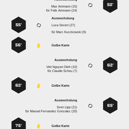
52’
  
für
  
Auswechslung
55’
  
für
  
56’
Gelbe Karte
Auswechslung
62’
   
für
  
62’
Gelbe Karte
Auswechslung
65’
  
für
   
75’
Gelbe Karte