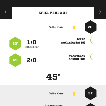
SPIELVERLAUF
28’
Gelbe Karte

:


 
30’
Strafstoßtor

:


 
45’
45'
51’
Gelbe Karte
Auswechslung