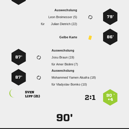
Auswechslung
79’
  
für
  
86’
Gelbe Karte
Auswechslung
87’
  
für
  
Auswechslung
87’
   
für
  

90 ’
:


 
+4
90'