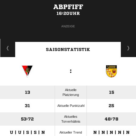
ABPFIFF
16:20UHR
ANZEIGE
SAISONSTATISTIK
:
Aktuelle
13
15
Platzierung
31
25
Aktuelle Punktzahl
Aktuelles
53:72
48:78
Torverhältnis
U | U | S | S | N
N | N | N | N | N
Aktueller Trend