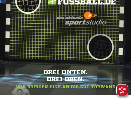
DREI UNTEN.
DREI OBEN.
WIR BRINGEN DICH AN DIE ZDF-TORWAND