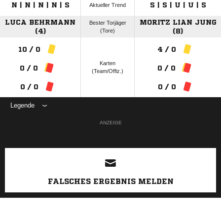
N | N | N | N | S
S | S | U | U | S
Aktueller Trend
LUCA BEHRMANN
MORITZ LIAN JUNG
Bester Torjäger
(4)
(Tore)
(8)
10 / 0
4 / 0
Karten
0 / 0
0 / 0
(Team/Offiz.)
0 / 0
0 / 0
Legende
ANZEIGE
FALSCHES ERGEBNIS MELDEN