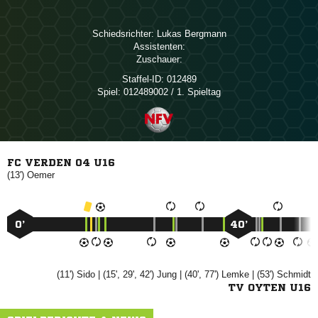
Schiedsrichter:
 
Assistenten:
Zuschauer:
Staffel-ID:
012489
Spiel:
012489002 / 1. Spieltag
FC VERDEN 04 U16
(13')

0’
40’
(11')

| (15', 29', 42')

| (40', 77')

| (53')

TV OYTEN U16