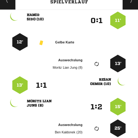
SPIELVERLAUF

:


 
11’
12’
Gelbe Karte
Auswechslung
13’
   

:


 
13’
 
:


 
15’
Auswechslung
25’
  