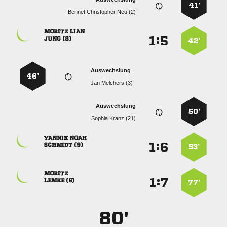
41’
   
 
:


 
42’
Auswechslung
46’
  
Auswechslung
50’
  
 
:


 
53’

:


 
77’
80'