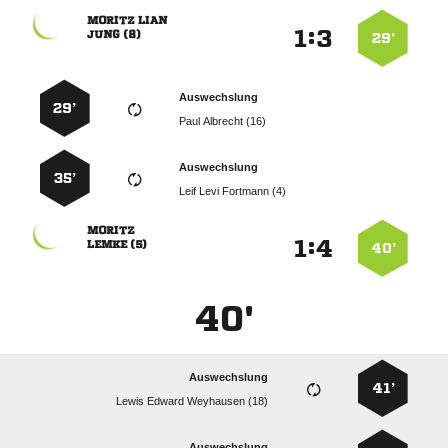
 
:


 
29’
Auswechslung
29’
  
Auswechslung
35’
   

:


 
40’
40'
Auswechslung
41’
   
Auswechslung