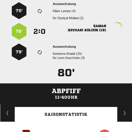
Auswechslung
70’
  
für
  

:


  
75’
Auswechslung
79’
  
für
  
80'
ABPFIFF
11:40UHR
ANZEIGE
SAISONSTATISTIK