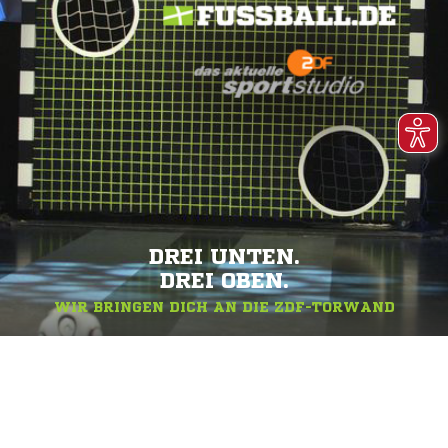
DREI UNTEN.
DREI OBEN.
WIR BRINGEN DICH AN DIE ZDF-TORWAND