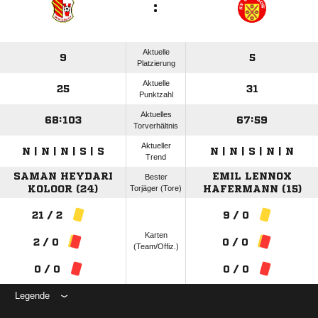
:
Aktuelle
9
5
Platzierung
Aktuelle
25
31
Punktzahl
Aktuelles
68:103
67:59
Torverhältnis
Aktueller
N | N | N | S | S
N | N | S | N | N
Trend
SAMAN HEYDARI
EMIL LENNOX
Bester
KOLOOR (24)
Torjäger (Tore)
HAFERMANN (15)
21 / 2
9 / 0
Karten
2 / 0
0 / 0
(Team/Offiz.)
0 / 0
0 / 0
Legende