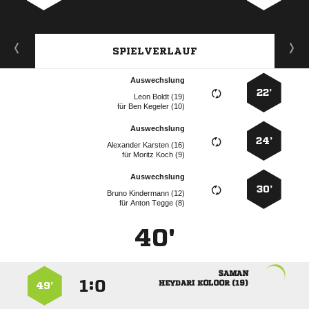
SPIELVERLAUF
Auswechslung
22’
  
für
  
Auswechslung
24’
  
für
  
Auswechslung
30’
  
für
  
40'

:


  
49’