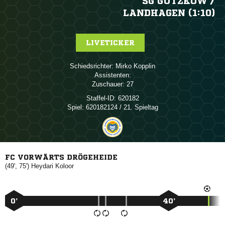
SG GÜTZKOW /​
LANDHAGEN (1:10)
LIVETICKER
Schiedsrichter:
 
Assistenten:
Zuschauer:
27
Staffel-ID:
620182
Spiel:
620182124 / 21. Spieltag
FC VORWÄRTS DRÖGEHEIDE
(49', 75')
 
0’
40’