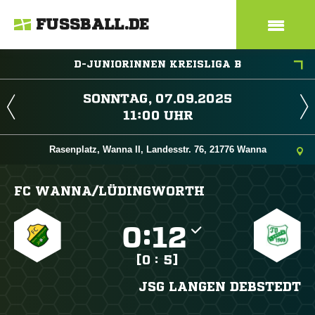
FUSSBALL.DE
D-JUNIORINNEN KREISLIGA B
 
 
Rasenplatz, Wanna II, Landesstr. 76, 21776 Wanna
FC WANNA/​LÜDINGWORTH

:

[0 : 5]
JSG LANGEN DEBSTEDT