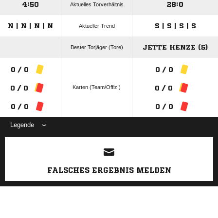
4:50
28:0
Aktuelles Torverhältnis
N | N | N | N
S | S | S | S
Aktueller Trend
JETTE HENZE (5)
Bester Torjäger (Tore)
0 / 0
0 / 0
Karten (Team/Offiz.)
0 / 0
0 / 0
0 / 0
0 / 0
Legende
ANZEIGE
FALSCHES ERGEBNIS MELDEN