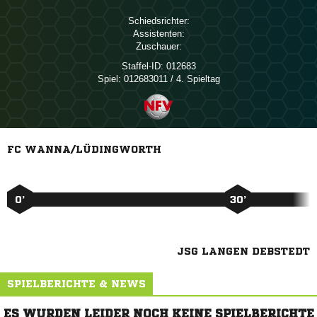
Schiedsrichter:
Assistenten:
Zuschauer:
Staffel-ID:
012683
Spiel:
012683011 / 4. Spieltag
FC WANNA/LÜDINGWORTH
0’
30’
JSG LANGEN DEBSTEDT
SPIELBERICHTE & NEWS
ES WURDEN LEIDER NOCH KEINE SPIELBERICHTE