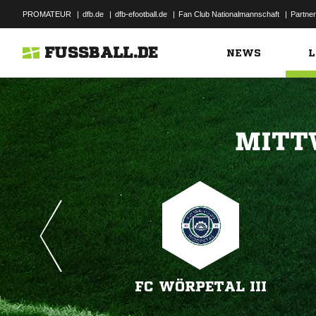
PROMATEUR
|
dfb.de
|
dfb-efootball.de
|
Fan Club Nationalmannschaft
|
Partner
FUSSBALL.DE
NEWS
L

FC WÖRPETAL III