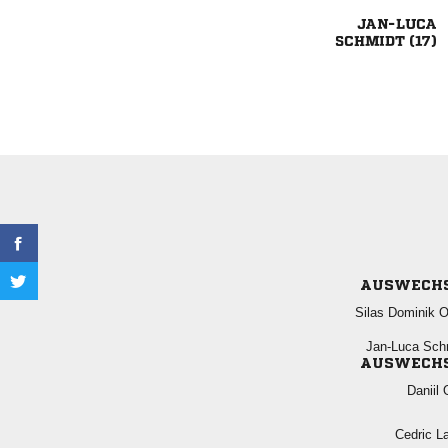

 
AUSWECH
  
 
AUSWECH
 
 