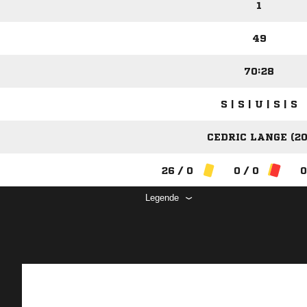
1
49
70:28
S | S | U | S | S
CEDRIC LANGE (20
26 / 0
0 / 0
0
Legende