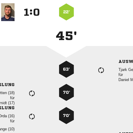
:


22’
45'
AUSW
63’
 
für
 
SLUNG
70’
 
für
 
SLUNG
70’
 
für
 