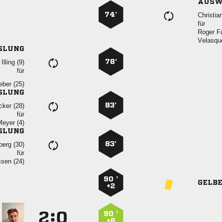
AUSW
74’

für
 

SLUNG
78’
 
für
 
SLUNG
83’
 
für
 
SLUNG
83’
 
für
 
90 ’
GELB
+2
:


90 ’
+6