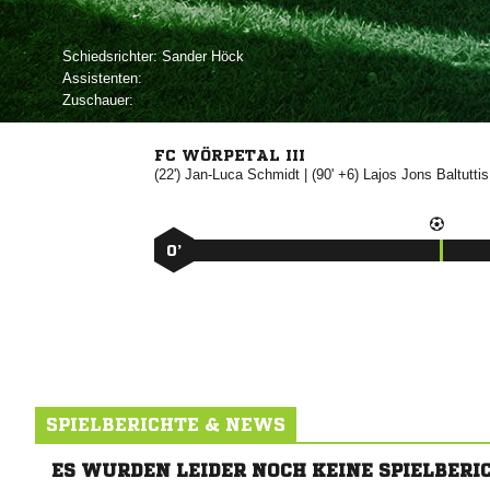
Schiedsrichter:
 
Assistenten:
Zuschauer:
FC WÖRPETAL III
(22')


| (90' +6)
 

0’
SPIELBERICHTE & NEWS
ES WURDEN LEIDER NOCH KEINE SPIELBERI