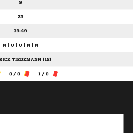
9
22
38:49
N | U | U | N | N
RICK TIEDEMANN (12)
0 / 0
1 / 0