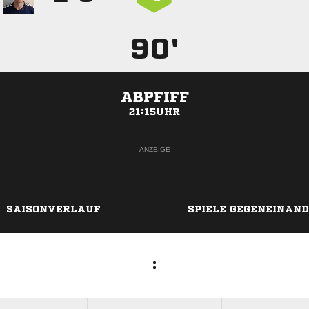
90'
ABPFIFF
21:15UHR
ANZEIGE
SAISONVERLAUF
SPIELE GEGENEINAN
: