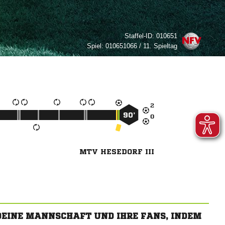
Staffel-ID:
010651
Spiel:
010651066 / 11. Spieltag

90’

MTV HESEDORF III
 DEINE MANNSCHAFT UND IHRE FANS, INDEM