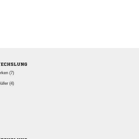
ECHSLUNG
 
 