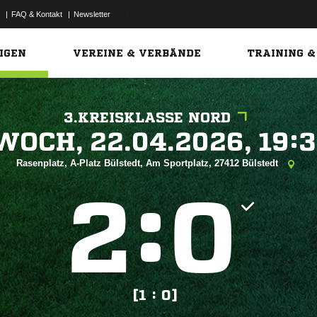
|
FAQ & Kontakt
|
Newsletter
Link
IGEN
VEREINE & VERBÄNDE
TRAINING &
3.KREISKLASSE NORD
 


Rasenplatz, A-Platz Bülstedt, Am Sportplatz, 27412 Bülstedt
:


[1 : 0]