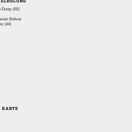
ECHSLUNG
  
 
 
E KARTE