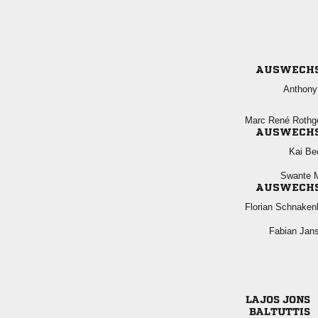
AUSWECH
 
  
AUSWECH
 
 
AUSWECH
 
 
 
