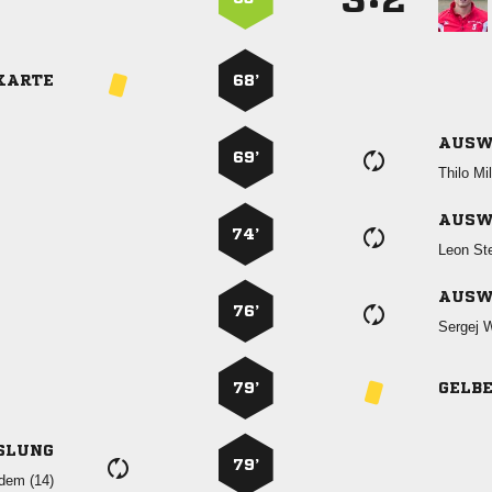
KARTE
68’
AUSW
69’
 
AUSW
74’
 
AUSW
76’
 
79’
GELB
SLUNG
79’
 