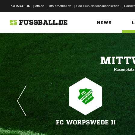
PROMATEUR
|
dfb.de
|
dfb-efootball.de
|
Fan Club Nationalmannschaft
|
Partner
FUSSBALL.DE
NEWS
L

Rasenplatz
FC WORPSWEDE II