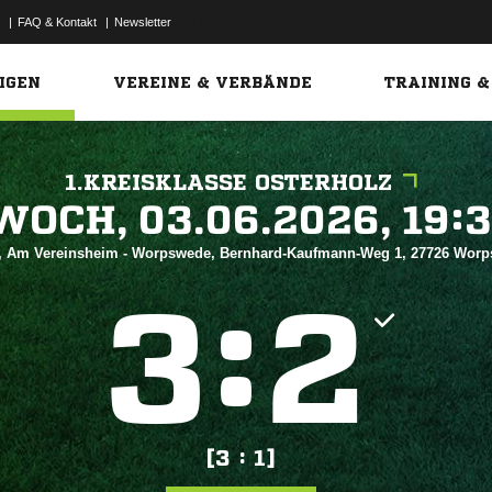
|
FAQ & Kontakt
|
Newsletter
Link
IGEN
VEREINE & VERBÄNDE
TRAINING &
1.KREISKLASSE OSTERHOLZ
 


, Am Vereinsheim - Worpswede, Bernhard-Kaufmann-Weg 1, 27726 Wor
:


[3 : 1]