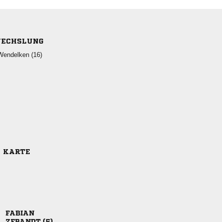
ECHSLUNG
 
E KARTE

 