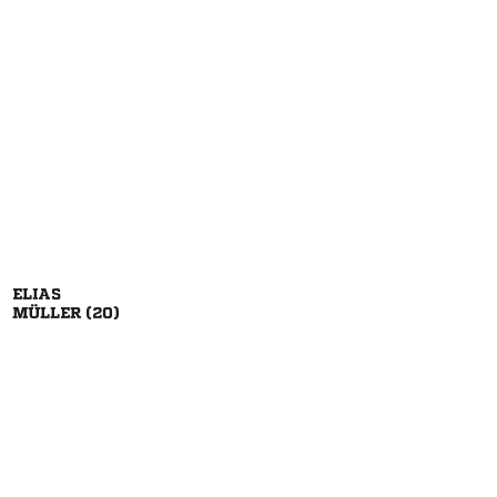

 