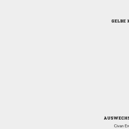
GELBE 
AUSWECH
 