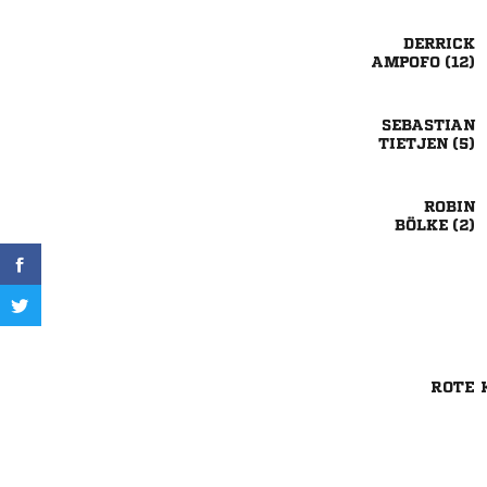

 

 

 
ROTE 