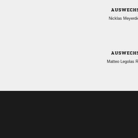
AUSWECH
 
AUSWECH
  