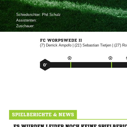
Schiedsrichter:
 
Assistenten:
Zuschauer:
FC WORPSWEDE II
(7')


| (21')


| (27')

0’
SPIELBERICHTE & NEWS
ES WURDEN LEIDER NOCH KEINE SPIELBERI