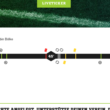
LIVETICKER


45’
CHTE ANGELEGT. UNTERSTÜTZE DEINEN VEREIN,