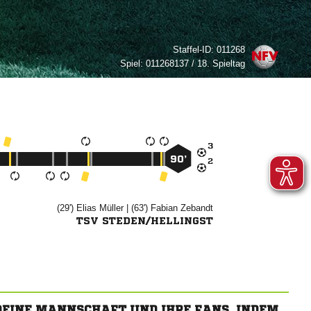
Staffel-ID:
011268
Spiel:
011268137 / 18. Spieltag

90’

(29')


| (63')


TSV STEDEN/HELLINGST
 DEINE MANNSCHAFT UND IHRE FANS, INDEM