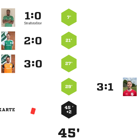
:


7’
Strafstoßtor
:


21’
:


27’
:


29’
45 ’
KARTE
+2
45'