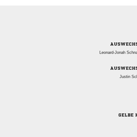
AUSWECH
 
AUSWECH
 
GELBE 