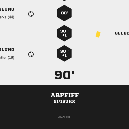
SLUNG
88’
 
90 ’
GELB
+1
SLUNG
90 ’
+1
 
90'
ABPFIFF
21:15UHR
ANZEIGE