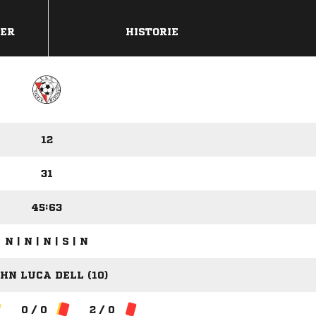
DER
HISTORIE
12
31
45:63
N | N | N | S | N
HN LUCA DELL (10)
0 / 0
2 / 0