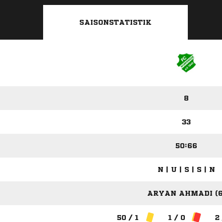
SAISONSTATISTIK
8
33
50:66
N | U | S | S | N
ARYAN AHMADI (6
50 / 1
1 / 0
2