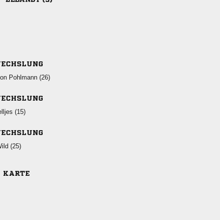
ECHSLUNG
  
ECHSLUNG
 
ECHSLUNG
 
E KARTE