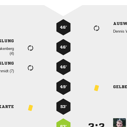
AUSW
46’
 
SLUNG
46’


SLUNG
46’
 
49’
GELB
KARTE
53’
:


63’