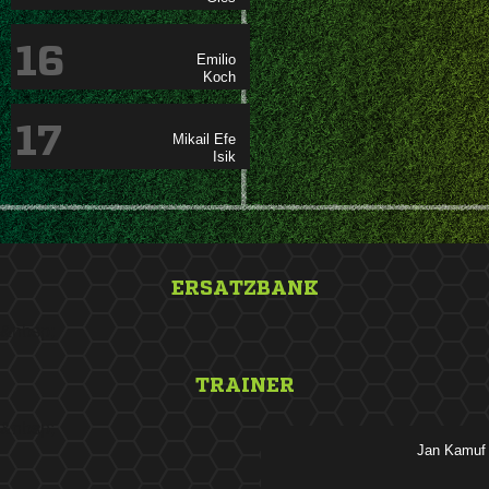
16


17
 

ERSATZBANK
&nbsp;
TRAINER
&nbsp;
 