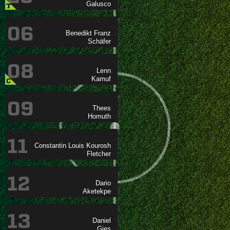

T
06
 

08


C
09


11
  

12


13

