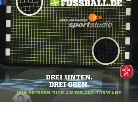
DREI UNTEN.
DREI OBEN.
WIR BRINGEN DICH AN DIE ZDF-TORWAND