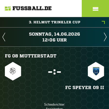
FUSSBALL.DE
3. HELMUT TRINKLER CUP
 
 
FG 08 MUTTERSTADT

:

FC SPEYER 09 II
Schiedsrichter:
Assistenten: