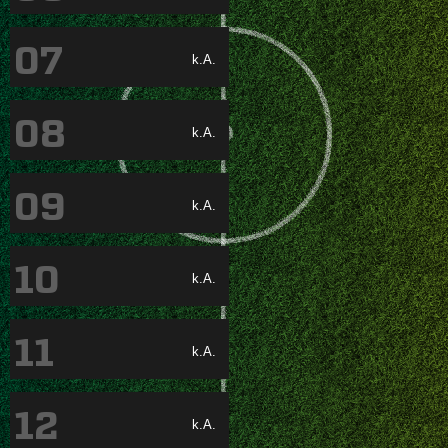
07
k.A.
08
k.A.
09
k.A.
10
k.A.
11
k.A.
12
k.A.