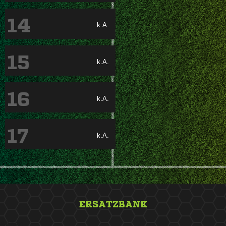
14
k.A.
15
k.A.
16
k.A.
17
k.A.
ERSATZBANK
&nbsp;