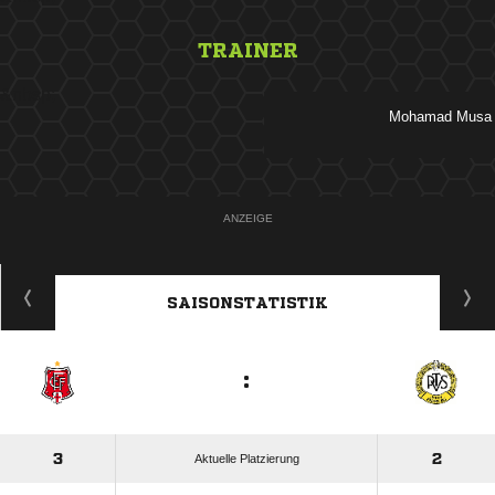
TRAINER
&nbsp;
 
ANZEIGE
SAISONSTATISTIK
:
3
2
Aktuelle Platzierung