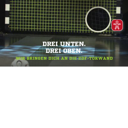
DREI UNTEN.
DREI OBEN.
WIR BRINGEN DICH AN DIE ZDF-TORWAND