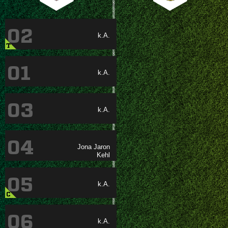
02
k.A.
T
01
k.A.
03
k.A.
04
 

05
k.A.
C
06
k.A.