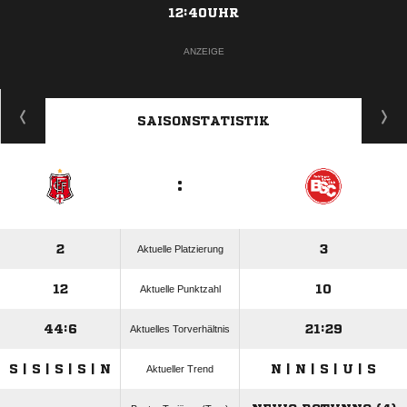
12:40UHR
ANZEIGE
SAISONSTATISTIK
:
2
3
Aktuelle Platzierung
12
10
Aktuelle Punktzahl
44:6
21:29
Aktuelles Torverhältnis
S | S | S | S | N
N | N | S | U | S
Aktueller Trend