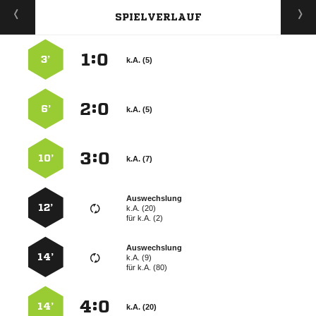
SPIELVERLAUF
:


3’
k.A. (5)
:


6’
k.A. (5)
:


10’
k.A. (7)
Auswechslung
12’
k.A. (20)
für
k.A. (2)
Auswechslung
14’
k.A. (9)
für
k.A. (80)
:


14’
k.A. (20)