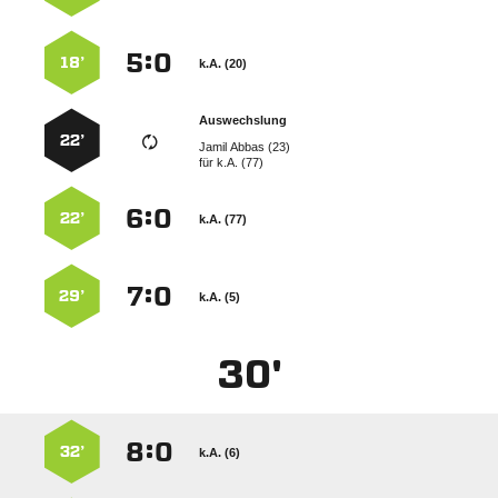
:


18’
k.A. (20)
Auswechslung
22’
  
für
k.A. (77)
:


22’
k.A. (77)
:


29’
k.A. (5)
30'
:


32’
k.A. (6)