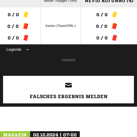
NEVIO ROTUNNO (4)
Bester Torjäger (Tore)
0 / 0
0 / 0
Karten (Team/Offiz.)
0 / 0
0 / 0
0 / 0
0 / 0
Legende
ANZEIGE
FALSCHES ERGEBNIS MELDEN
MAGAZIN
02.12.2024 | 07:00