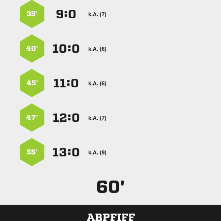
:


35’
k.A. (7)
:


40’
k.A. (6)
:


45’
k.A. (6)
:


47’
k.A. (7)
:


55’
k.A. (9)
60'
ABPFIFF