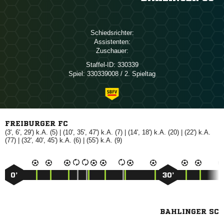
Schiedsrichter:
Assistenten:
Zuschauer:
Staffel-ID:
330339
Spiel:
330339008 / 2. Spieltag
FREIBURGER FC
(3', 6', 29') k.A. (5) | (10', 35', 47') k.A. (7) | (14', 18') k.A. (20) | (22') k.A.
(77) | (32', 40', 45') k.A. (6) | (55') k.A. (9)
0’
30’
BAHLINGER SC