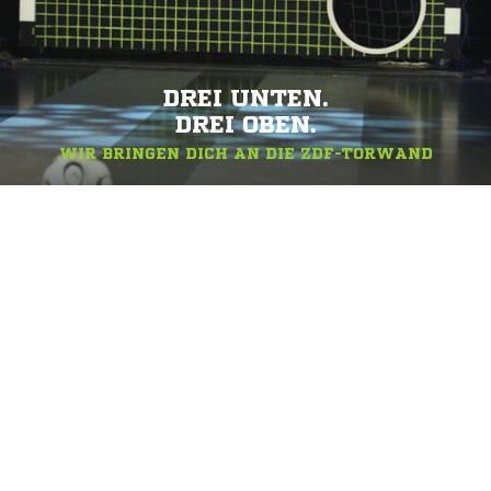
DREI UNTEN.
DREI OBEN.
WIR BRINGEN DICH AN DIE ZDF-TORWAND