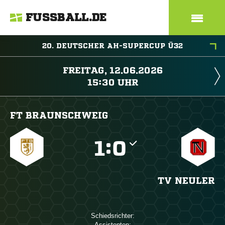
FUSSBALL.DE
20. DEUTSCHER AH-SUPERCUP Ü32
 
 
FT BRAUNSCHWEIG

:

TV NEULER
Schiedsrichter:
Assistenten: