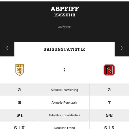
ABPFIFF
15:55UHR
ANZEIGE
SAISONSTATISTIK
:
2
3
Aktuelle Platzierung
8
7
Aktuelle Punktzahl
5:1
5:2
Aktuelles Torverhältnis
S | U
S | S
Aktueller Trend