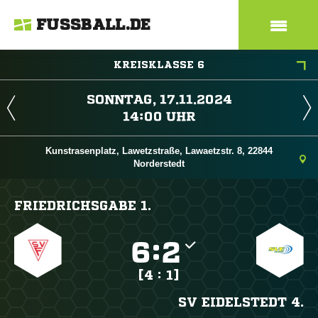
FUSSBALL.DE
KREISKLASSE 6
 
 
Kunstrasenplatz, Lawetzstraße, Lawaetzstr. 8, 22844
Norderstedt
FRIEDRICHSGABE 1.

:

[4 : 1]
SV EIDELSTEDT 4.