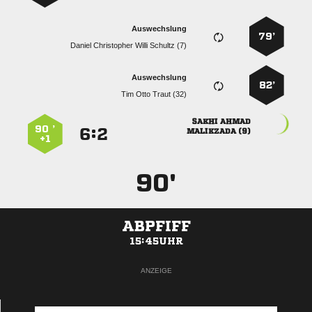
Auswechslung
79’
    
Auswechslung
82’
   
 
90 ’
:


 
+1
90'
ABPFIFF
15:45UHR
ANZEIGE