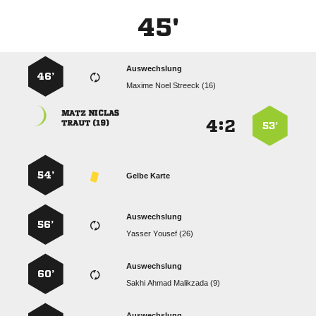
45'
Auswechslung
46’
   
 
:


 
53’
54’
Gelbe Karte
Auswechslung
56’
  
Auswechslung
60’
   
Auswechslung