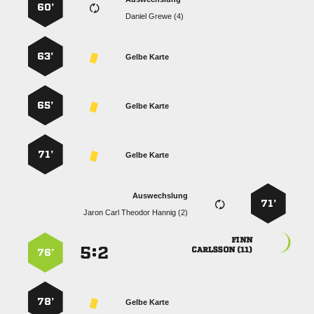
60’
  
63’
Gelbe Karte
65’
Gelbe Karte
71’
Gelbe Karte
Auswechslung
71’
    

:


 
76’
78’
Gelbe Karte