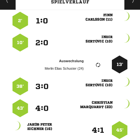
SPIELVERLAUF

:


 
2’

:


 
10’
Auswechslung
13’
   

:


 
38’

:


 
43’
 
:


 
45’