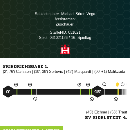
Schiedsrichter:
  
Assistenten:
Zuschauer:
Staffel-ID:
031021
Spiel:
031021126 / 16. Spieltag
FRIEDRICHSGABE 1.
(2', 76')

| (10', 38')

| (43')

| (90' +1)

0’
45’
(45')

| (53')

SV EIDELSTEDT 4.