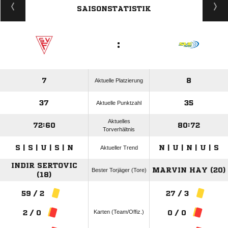
SAISONSTATISTIK
:
7
8
Aktuelle Platzierung
37
35
Aktuelle Punktzahl
Aktuelles
72:60
80:72
Torverhältnis
S | S | U | S | N
N | U | N | U | S
Aktueller Trend
INDIR SERTOVIC
MARVIN HAY (20)
Bester Torjäger (Tore)
(18)
59 / 2
27 / 3
Karten (Team/Offiz.)
2 / 0
0 / 0