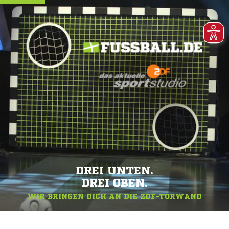
DREI UNTEN.
DREI OBEN.
WIR BRINGEN DICH AN DIE ZDF-TORWAND