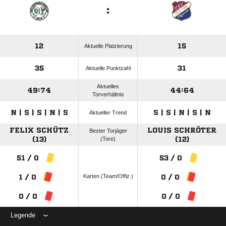
:
12
15
Aktuelle Platzierung
35
31
Aktuelle Punktzahl
Aktuelles
49:74
44:64
Torverhältnis
N | S | S | N | S
S | S | N | S | N
Aktueller Trend
FELIX SCHÜTZ
LOUIS SCHRÖTER
Bester Torjäger
(13)
(Tore)
(12)
51 / 0
53 / 0
Karten (Team/Offiz.)
1 / 0
0 / 0
0 / 0
0 / 0
Legende