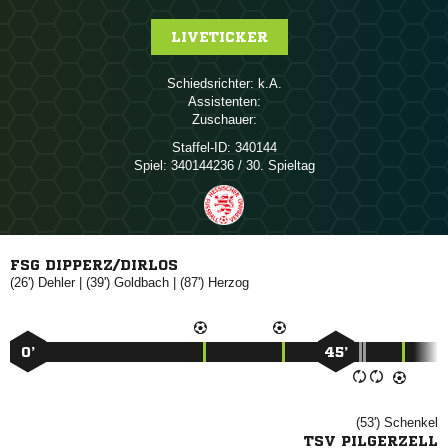
LIVETICKER
Schiedsrichter:

Assistenten:
Zuschauer:
Staffel-ID:
340144
Spiel:
340144236 / 30. Spieltag
FSG DIPPERZ/DIRLOS
(26')

| (39')

| (87')

0’
45’
(53')

TSV PILGERZELL