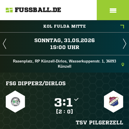
FUSSBALL.DE
KOL FULDA MITTE
 
 
Rasenplatz, RP Künzell-Dirlos, Wasserkuppenstr. 1, 36093
Künzell
FSG DIPPERZ/​DIRLOS

:

[2 : 0]
TSV PILGERZELL