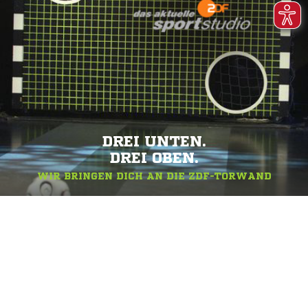
DREI UNTEN.
DREI OBEN.
WIR BRINGEN DICH AN DIE ZDF-TORWAND