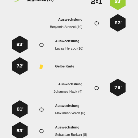
:


 
53’
Auswechslung
62’
  
Auswechslung
63’
  
72’
Gelbe Karte
Auswechslung
76’
  
Auswechslung
81’
  
Auswechslung
83’
  