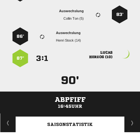
Auswechslung
83’
  
Auswechslung
86’
  

:


 
87’
90'
ABPFIFF
16:45UHR
ANZEIGE
SAISONSTATISTIK