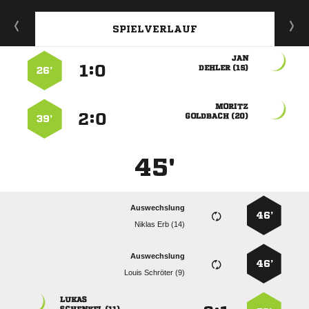
SPIELVERLAUF

:


 
26’

:


 
39’
45'
Auswechslung
46’
  
Auswechslung
46’
  
