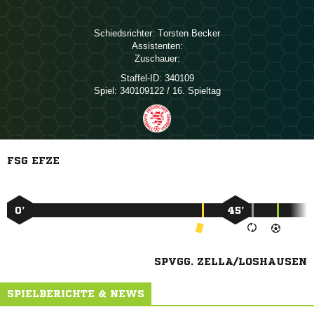
Schiedsrichter:
 
Assistenten:
Zuschauer:
Staffel-ID:
340109
Spiel:
340109122 / 16. Spieltag
FSG EFZE
0’
45’
SPVGG. ZELLA/LOSHAUSEN
SPIELBERICHTE & NEWS