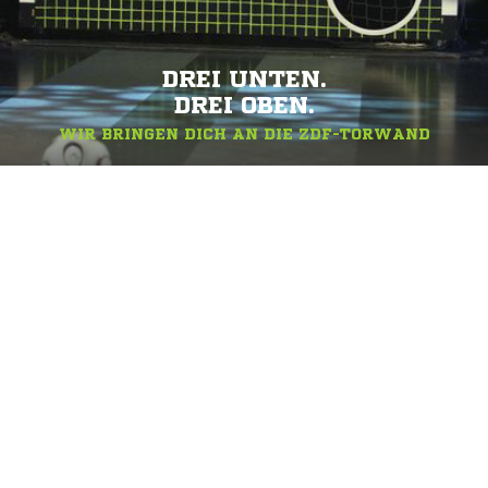
DREI UNTEN.
DREI OBEN.
WIR BRINGEN DICH AN DIE ZDF-TORWAND