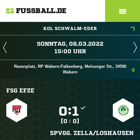
FUSSBALL.DE
KOL SCHWALM-EDER
 
 
Rasenplatz, RP Wabern-Falkenberg, Melsunger Str., 34590
Wabern
FSG EFZE

:

[0 : 0]
SPVGG. ZELLA/​LOSHAUSEN