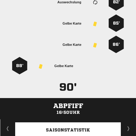
82’
Auswechslung
85’
Gelbe Karte
86’
Gelbe Karte
88’
Gelbe Karte
90'
ABPFIFF
16:50UHR
ANZEIGE
SAISONSTATISTIK