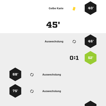
40’
Gelbe Karte
45'
46’
Auswechslung
:


52’
68’
Auswechslung
75’
Auswechslung