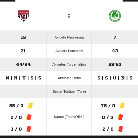
:
15
7
Aktuelle Platzierung
21
43
Aktuelle Punktzahl
44:94
59:53
Aktuelles Torverhältnis
N | N | U | S | S
S | S | U | N | S
Aktueller Trend
Bester Torjäger (Tore)
58 / 0
78 / 0
Karten (Team/Offiz.)
0 / 0
0 / 0
1 / 0
2 / 0