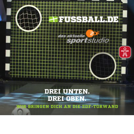
DREI UNTEN.
DREI OBEN.
WIR BRINGEN DICH AN DIE ZDF-TORWAND