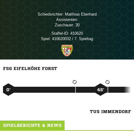
Schiedsrichter:
 
Assistenten:
Zuschauer:
30
Staffel-ID:
410620
Spiel:
410620032 / 7. Spieltag
FSG EIFELHÖHE FORST
0’
45’
TUS IMMENDORF
SPIELBERICHTE & NEWS