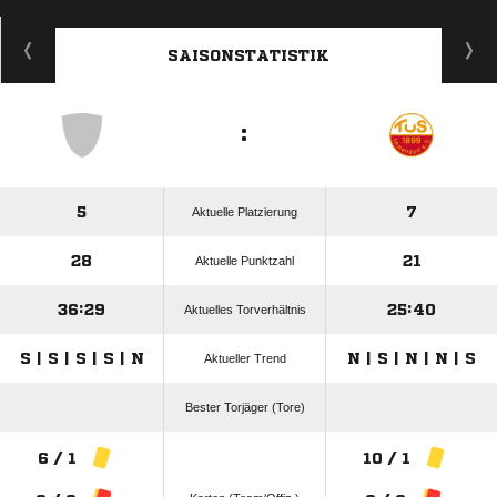
ANZEIGE
SAISONSTATISTIK
:
5
7
Aktuelle Platzierung
28
21
Aktuelle Punktzahl
36:29
25:40
Aktuelles Torverhältnis
S | S | S | S | N
N | S | N | N | S
Aktueller Trend
Bester Torjäger (Tore)
6 / 1
10 / 1