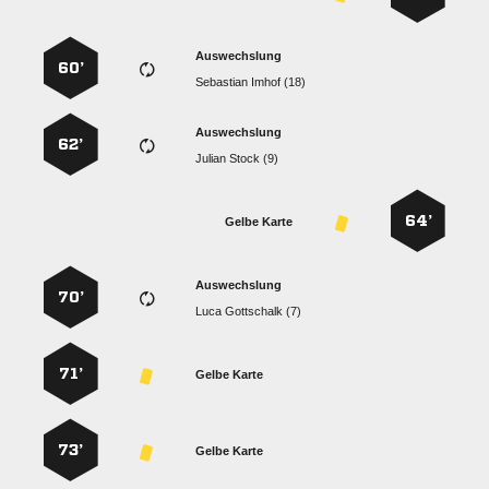
Auswechslung
60’
  
Auswechslung
62’
  
64’
Gelbe Karte
Auswechslung
70’
  
71’
Gelbe Karte
73’
Gelbe Karte