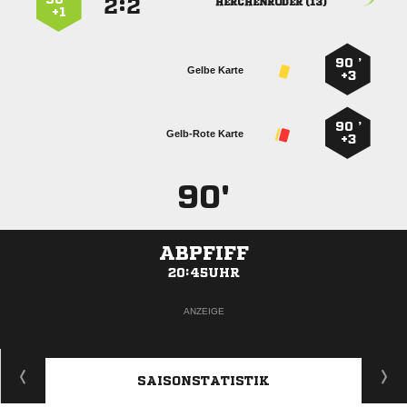
:


 
+1
90 ’
Gelbe Karte
+3
90 ’
Gelb-Rote Karte
+3
90'
ABPFIFF
20:45UHR
ANZEIGE
SAISONSTATISTIK