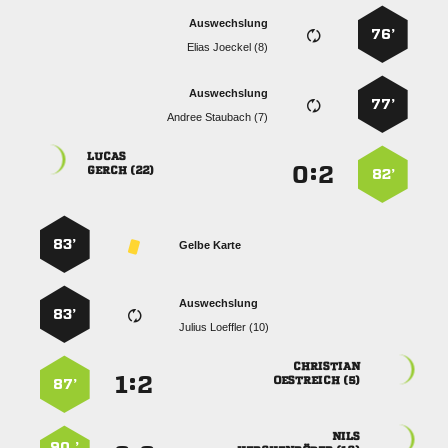
Auswechslung
76’
  
Auswechslung
77’
  

:


 
82’
83’
Gelbe Karte
Auswechslung
83’
  

:


 
87’

90 ’