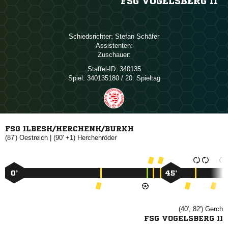
FSG VOGELSBERG II
Schiedsrichter:
 
Assistenten:
Zuschauer:
Staffel-ID:
340135
Spiel:
340135180 / 20. Spieltag
FSG ILBESH/HERCHENH/BURKH
(87')

| (90' +1)

0’
45’
(40', 82')

FSG VOGELSBERG II