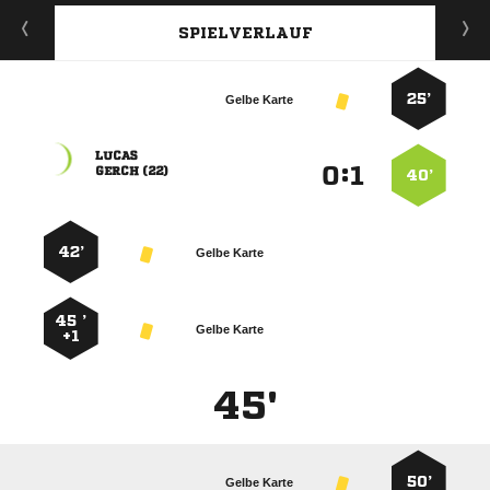
SPIELVERLAUF
25’
Gelbe Karte

:


 
40’
42’
Gelbe Karte
45 ’
Gelbe Karte
+1
45'
50’
Gelbe Karte