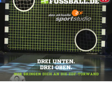
DREI UNTEN.
DREI OBEN.
WIR BRINGEN DICH AN DIE ZDF-TORWAND