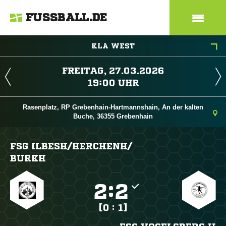
FUSSBALL.DE
KLA WEST
 
 
Rasenplatz, RP Grebenhain-Hartmannshain, An der kalten
Buche, 36355 Grebenhain
FSG ILBESH/​HERCHENH/​
BURKH

:

[0 : 1]