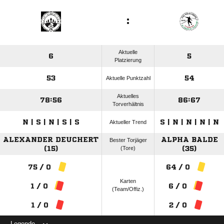
:
Aktuelle
6
5
Platzierung
53
54
Aktuelle Punktzahl
Aktuelles
78:56
86:67
Torverhältnis
N | S | N | S | S
S | N | N | N | N
Aktueller Trend
ALEXANDER DEUCHERT
ALPHA BALDE
Bester Torjäger
(15)
(Tore)
(35)
75 / 0
64 / 0
Karten
1 / 0
6 / 0
(Team/Offiz.)
1 / 0
2 / 0
Legende